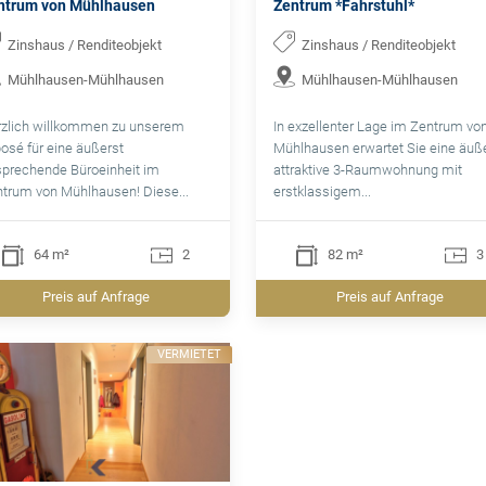
ntrum von Mühlhausen
Zentrum *Fahrstuhl*
Zinshaus / Renditeobjekt
Zinshaus / Renditeobjekt
Mühlhausen-Mühlhausen
Mühlhausen-Mühlhausen
zlich willkommen zu unserem
In exzellenter Lage im Zentrum vo
osé für eine äußerst
Mühlhausen erwartet Sie eine äuß
prechende Büroeinheit im
attraktive 3-Raumwohnung mit
trum von Mühlhausen! Diese...
erstklassigem...
64 m²
2
82 m²
3
Preis auf Anfrage
Preis auf Anfrage
VERMIETET