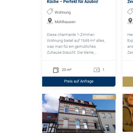
Küche – Perfekt für Azubis!
Ze
Wohnung
Mühlhausen
Diese charmante 1-Zimmer-
Her
Wohnung bietet auf 19,69 m² alles,
Exp
was man für ein gemütliches
ans
Zuhause braucht. Die kleine,...
Zen
20 m²
1
Preis auf Anfrage
VERMIETET