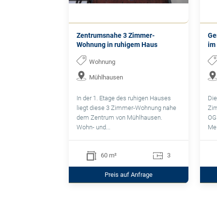
Zentrumsnahe 3 Zimmer-
Ge
Wohnung in ruhigem Haus
im
Wohnung
Mühlhausen
In der 1. Etage des ruhigen Hauses
Die
liegt diese 3 Zimmer-Wohnung nahe
Zim
dem Zentrum von Mühlhausen.
OG 
Wohn- und...
Meh
60 m²
3
Preis auf Anfrage