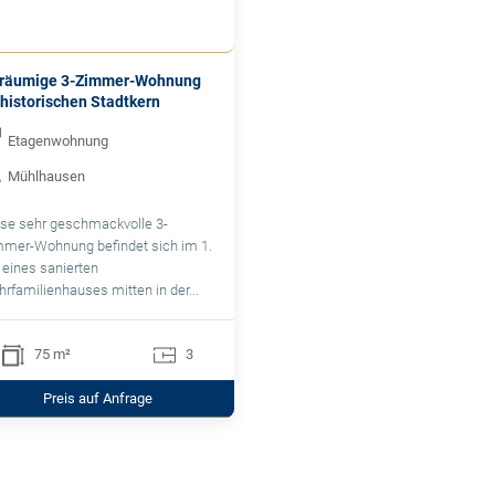
räumige 3-Zimmer-Wohnung
 historischen Stadtkern
Etagenwohnung
Mühlhausen
se sehr geschmackvolle 3-
mer-Wohnung befindet sich im 1.
eines sanierten
rfamilienhauses mitten in der...
75 m²
3
Preis auf Anfrage