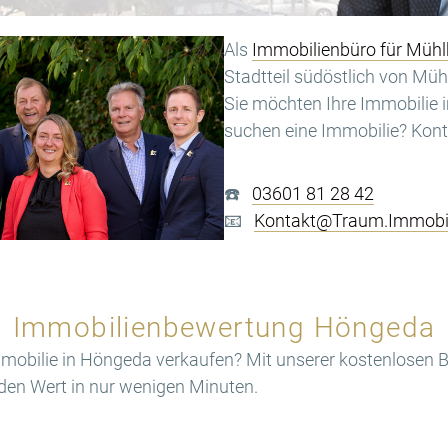
Als
Immobilienbüro für Mü
Stadtteil südöstlich von M
Sie möchten Ihre Immobilie 
suchen eine Immobilie? Konta
☎️
03601 81 28 42
📧
Kontakt@Traum.Immobi
Immobilienbewertung Höngeda
mmobilie in Höngeda verkaufen? Mit unserer kostenlosen 
den Wert in nur wenigen Minuten.