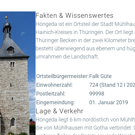
Fakten & Wissenswertes
Höngeda ist ein Ortsteil der Stadt Mühlha
Hainich-Kreises in Thüringen. Der Ort lie
Thüringer Becken in der zwei Kilometer br
besteht überwiegend aus ebenem und hüg
umrahmen die Landschaft.
Ortsteilbürgermeister:
Falk Güte
Einwohnerzahl:
724 (Stand 12 I 20
Postleitzahl:
99998
Eingemeindung:
01. Januar 2019
Lage & Verkehr
Höngeda liegt 6 km nordöstlich von Mühlh
die von Mühlhausen mit Gotha verbindet. 