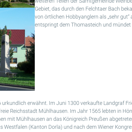
weiteren Teilen der Samtgemeinde Weinber
Gebiet, das durch den Felchtaer Bach beka
von örtlichen Hobbyanglern als „sehr gut“
entspringt dem Thomasteich und mündet i
urkundlich erwähnt. Im Juni 1300 verkaufte Landgraf Fri
Freie Reichsstadt Mühlhausen. Im Jahr 1565 lebten in H
mit Mühlhausen an das Königreich Preußen abgetreten, 
s Westfalen (Kanton Dorla) und nach dem Wiener Kongre