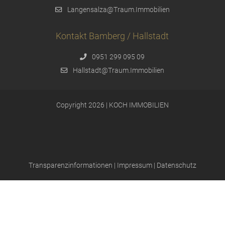
Langensalza@Traum.Immobilien
Kontakt Bamberg / Hallstadt
0951 299 095 09
Hallstadt@Traum.Immobilien
Copyright 2026 | KOCH IMMOBILIEN
Transparenzinformationen
|
Impressum
|
Datenschutz