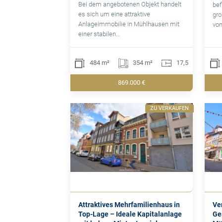
Bei dem angebotenen Objekt handelt
bef
es sich um eine attraktive
gro
Anlageimmobilie in Mühlhausen mit
von
einer stabilen...
484 m²
354 m²
17,5
869.000 €
ZU VERKAUFEN
Attraktives Mehrfamilienhaus in
Ve
Top-Lage – Ideale Kapitalanlage
Ge