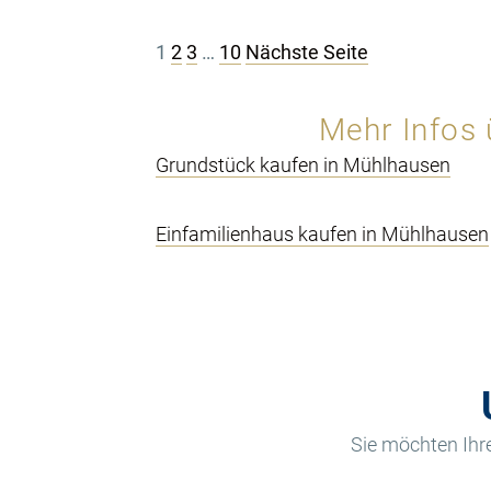
Seitennummerierung
1
2
3
…
10
Nächste Seite
der
Mehr Infos
Beiträge
Grundstück kaufen in Mühlhausen
Einfamilienhaus kaufen in Mühlhausen
Sie möchten Ihre