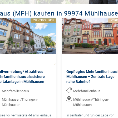
haus (MFH) kaufen in 99974 Mühlhaus
ZU VERKAUFEN
VER
ollvermietung* Attraktives
Gepflegtes Mehrfamilienhaus 
hrfamilienhaus als sichere
Mühlhausen – Zentrale Lage
pitalanlage in Mühlhausen
nahe Bahnhof
Mehrfamilienhaus
Mehrfamilienhaus
Mühlhausen/Thüringen-
Mühlhausen/Thüringen-
Mühlhausen
Mühlhausen
ses vollvermietete 4-Familienhaus
In zentraler und ruhiger Lage von