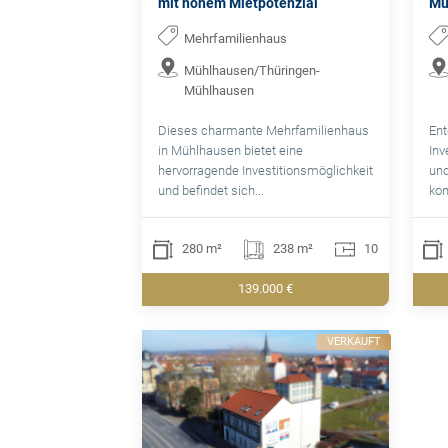
mit hohem Mietpotenzial
Mü
Mehrfamilienhaus
Mühlhausen/Thüringen-
Mühlhausen
Dieses charmante Mehrfamilienhaus
Ent
in Mühlhausen bietet eine
Inv
hervorragende Investitionsmöglichkeit
und
und befindet sich...
kom
280 m²
238 m²
10
139.000 €
VERKAUFT