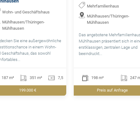
hlhausen
Mehrfamilienhaus
Wohn- und Geschäftshaus
Mühlhausen/Thüringen-
Mühlhausen/Thüringen-
Mühlhausen
Mühlhausen
Das angebotene Mehrfamilienhaus
decken Sie eine außergewöhnliche
Mühlhausen präsentiert sich in ein
estitionschance in einem Wohn-
erstklassigen, zentralen Lage und
 Geschäftshaus, das sowohl
beeindruckt...
fortables...
187 m²
351 m²
7,5
198 m²
247 
199.000 €
Preis auf Anfrage