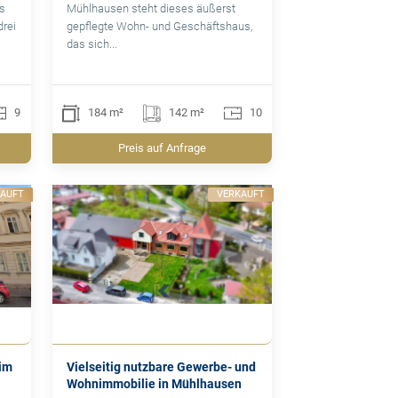
es
Mühlhausen steht dieses äußerst
rei
gepflegte Wohn- und Geschäftshaus,
das sich...
9
184 m²
142 m²
10
Preis auf Anfrage
KAUFT
VERKAUFT
im
Vielseitig nutzbare Gewerbe- und
Wohnimmobilie in Mühlhausen