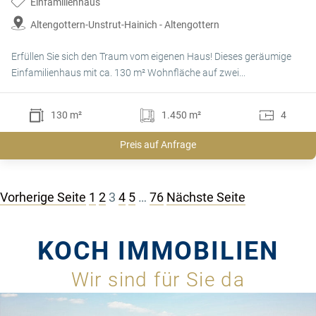
Einfamilienhaus
Altengottern-Unstrut-Hainich - Altengottern
Erfüllen Sie sich den Traum vom eigenen Haus! Dieses geräumige
Einfamilienhaus mit ca. 130 m² Wohnfläche auf zwei...
130 m²
1.450 m²
4
Preis auf Anfrage
Seitennummerierung
Vorherige Seite
1
2
3
4
5
…
76
Nächste Seite
der
KOCH IMMOBILIEN
Beiträge
Wir sind für Sie da