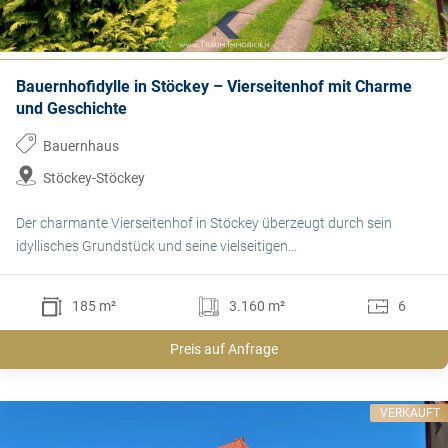
Bauernhofidylle in Stöckey – Vierseitenhof mit Charme
und Geschichte
Bauernhaus
Stöckey-Stöckey
Der charmante Vierseitenhof in Stöckey überzeugt durch sein
idyllisches Grundstück und seine vielseitigen...
185 m²
3.160 m²
6
Preis auf Anfrage
VERKAUFT