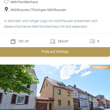
Mehrfamilienhaus
Mühlhausen/Thüringen-Mühlhausen
In zentraler und ruhiger Lage von Mühlhausen präsentiert sich
dieses charmante Mehrfamilienhaus mit drei separaten...
181 m²
364 m²
9
Preis auf Anfrage
VERKAUFT