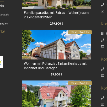
bis
Familienparadies mit Extras – Wohn(t)raum
stadt
in Lengenfeld/Stein
Kon
279.900 €
ebiet
rke
ZU VERKAUFEN
Kon
Wohnen mit Potenzial: Einfamilienhaus mit
Innenhof und Garagen
29.900 €
ZU VERKAUFEN
Ko