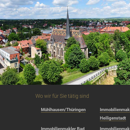
Wo wir für Sie tätig sind
Mühlhausen/Thüringen
Immobilienmakl
Heiligenstadt
Immobilienmakler Bad
Immobilienmak