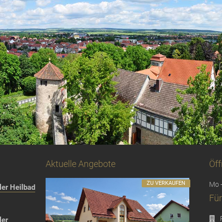
Aktuelle Angebote
Öff
ZU VERKAUFEN
Mo -
er Heilbad
Für
ler