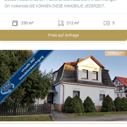
Ort Volkerode.SIE KÖNNEN DIESE IMMOBILIE JEDERZEIT...
250 m²
212 m²
5
Preis auf Anfrage
VERKAUFT