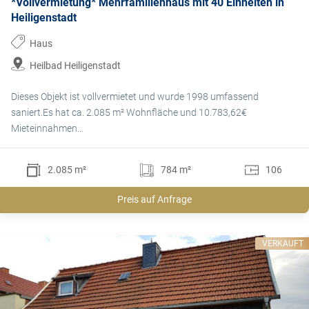
*Vollvermietung* Mehrfamilienhaus mit 40 Einheiten in
Heiligenstadt
Haus
Heilbad Heiligenstadt
Dieses Objekt ist vollvermietet und wurde 1998 umfassend
saniert.Es hat ca. 2.085 m² Wohnfläche und 10.783,62€
Mieteinnahmen…
2.085 m²
784 m²
106
Preis auf Anfrage
VERKAUFT