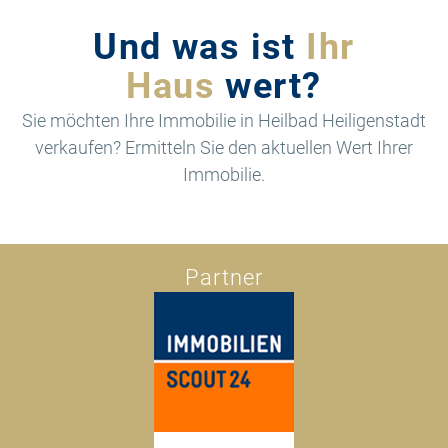
der
Und was ist
Ihr
Beiträge
Haus
wert?
Sie möchten Ihre Immobilie in Heilbad Heiligenstadt
verkaufen? Ermitteln Sie den aktuellen Wert Ihrer
Immobilie.
Partner