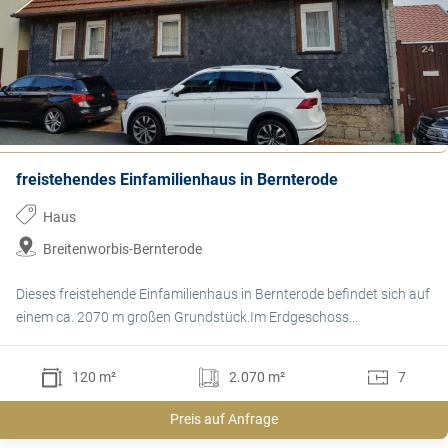
freistehendes Einfamilienhaus in Bernterode
Haus
Breitenworbis-Bernterode
Dieses freistehende Einfamilienhaus in Bernterode befindet sich auf
einem ca. 2070 m großen Grundstück.Im Erdgeschoss...
120 m²
2.070 m²
7
Preis auf Anfrage