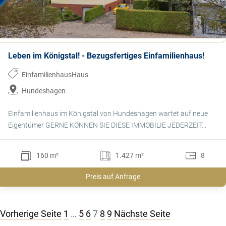
Leben im Königstal! - Bezugsfertiges Einfamilienhaus!
EinfamilienhausHaus
Hundeshagen
Einfamilienhaus im Königstal von Hundeshagen wartet auf neue
Eigentümer GERNE KÖNNEN SIE DIESE IMMOBILIE JEDERZEIT...
160 m²
1.427 m²
8
Preis auf Anfrage
Seitennummerierung
Vorherige Seite
1
…
5
6
7
8
9
Nächste Seite