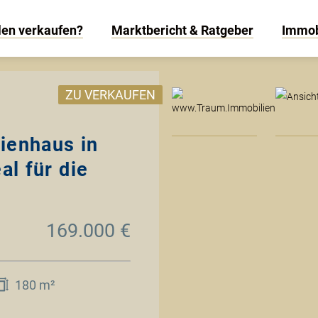
len verkaufen?
Marktbericht & Ratgeber
Immob
www
ZU VERKAUFEN
ienhaus in
al für die
169.000 €
180 m²