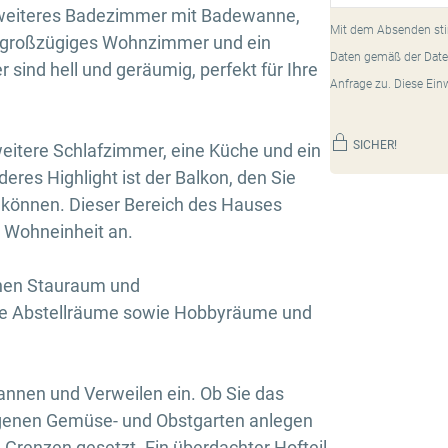
 weiteres Badezimmer mit Badewanne,
Mit dem Absenden sti
 großzügiges Wohnzimmer und ein
Daten gemäß der Date
sind hell und geräumig, perfekt für Ihre
Anfrage zu. Diese Ein
SICHER!
itere Schlafzimmer, eine Küche und ein
res Highlight ist der Balkon, den Sie
können. Dieser Bereich des Hauses
e Wohneinheit an.
chen Stauraum und
Sie Abstellräume sowie Hobbyräume und
annen und Verweilen ein. Ob Sie das
igenen Gemüse- und Obstgarten anlegen
e Grenzen gesetzt. Ein überdachter Hofteil