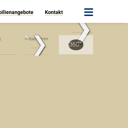
ilienangebote
Kontakt
❯
.Traum.Immobilien
❯