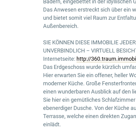
Bädern, eingebettet in der idyllische
Das Anwesen erstreckt sich über ein w
und bietet somit viel Raum zur Entfalt
Außenbereich.
SIE KÖNNEN DIESE IMMOBILIE JEDE
UNVERBINDLICH – VIRTUELL BESICHTI
Internetseite:
http://360.traum.immob
Das Erdgeschoss wurde kürzlich umfas
Hier erwarten Sie ein offener, heller W
moderner Küche. Große Fensterfronten 
einen wunderbaren Ausblick auf den l
Sie hier ein gemütliches Schlafzimme
ebenerdiger Dusche. Von der Küche au
Terrasse, welche einen direkten Zuga
einlädt.