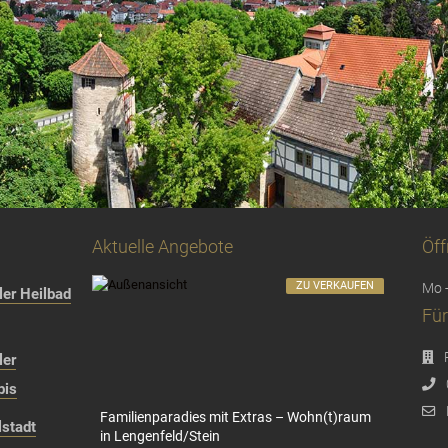
Aktuelle Angebote
Öff
ZU VERKAUFEN
Mo -
er Heilbad
Für
ler
bis
Familienparadies mit Extras – Wohn(t)raum
stadt
in Lengenfeld/Stein