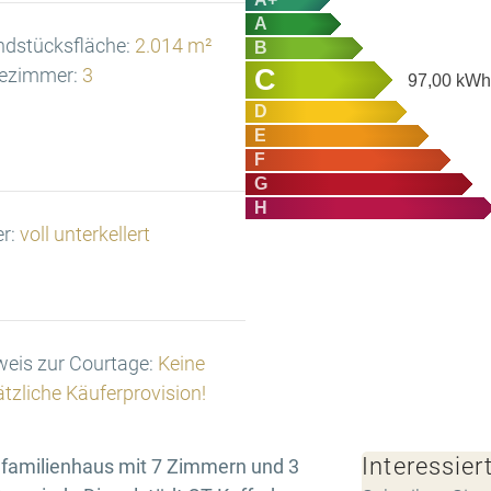
A
ndstücksfläche:
2.014 m²
B
C
ezimmer:
3
97,00
kWh/
D
E
F
G
H
er:
voll unterkellert
eis zur Courtage:
Keine
tzliche Käuferprovision!
Interessier
nfamilienhaus mit 7 Zimmern und 3