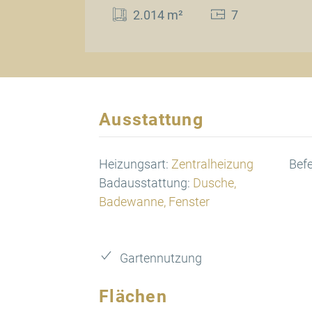
2.014 m²
7
Ausstattung
Heizungsart:
Zentralheizung
Bef
Badausstattung:
Dusche,
Badewanne, Fenster
Gartennutzung
Flächen