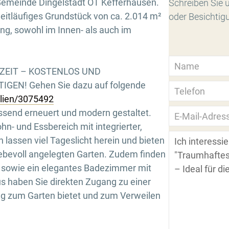
n Gemeinde Dingelstädt OT Kefferhausen.
Schreiben Sie u
eitläufiges Grundstück von ca. 2.014 m²
oder Besichtig
ung, sowohl im Innen- als auch im
RZEIT – KOSTENLOS UND
GEN! Gehen Sie dazu auf folgende
ilien/3075492
send erneuert und modern gestaltet.
ohn- und Essbereich mit integrierter,
lassen viel Tageslicht herein und bieten
iebevoll angelegten Garten. Zudem finden
r sowie ein elegantes Badezimmer mit
s haben Sie direkten Zugang zu einer
ng zum Garten bietet und zum Verweilen