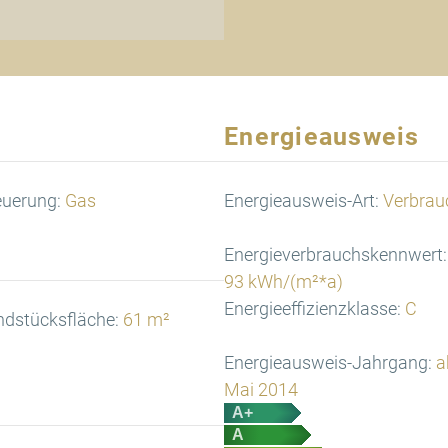
Energieausweis
euerung:
Gas
Energieausweis-Art:
Verbrau
Energieverbrauchskennwert:
93 kWh/(m²*a)
Energieeffizienzklasse:
C
ndstücksfläche:
61 m²
Energieausweis-Jahrgang:
a
Mai 2014
A+
A