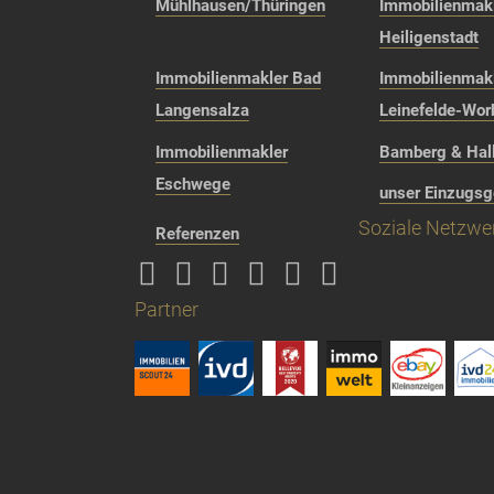
Mühlhausen/Thüringen
Immobilienmakl
Heiligenstadt
Immobilienmakler Bad
Immobilienmak
Langensalza
Leinefelde-Wor
Immobilienmakler
Bamberg & Hall
Eschwege
unser Einzugsg
Soziale Netzwe
Referenzen
Partner