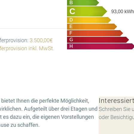
B
C
93,00
kWh/
D
E
F
G
erprovision:
3.500,00€
H
erprovision inkl. MwSt.
Interessier
bietet Ihnen die perfekte Möglichkeit,
rklichen. Aufgeteilt über drei Etagen und
Schreiben Sie u
 es dazu ein, die eigenen Vorstellungen
oder Besichtig
use zu schaffen.