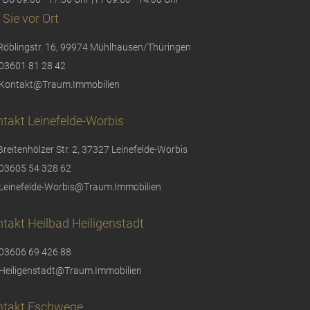
 Sie vor Ort
Röblingstr. 16, 99974 Mühlhausen/Thüringen
03601 81 28 42
Kontakt@Traum.Immobilien
takt Leinefelde-Worbis
Breitenhölzer Str. 2, 37327 Leinefelde-Worbis
03605 54 328 62
Leinefelde-Worbis@Traum.Immobilien
takt Heilbad Heiligenstadt
03606 69 426 88
Heiligenstadt@Traum.Immobilien
ntakt Eschwege