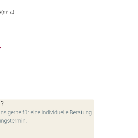
(m²·a)
t?
ns gerne für eine individuelle Beratung
ungstermin.