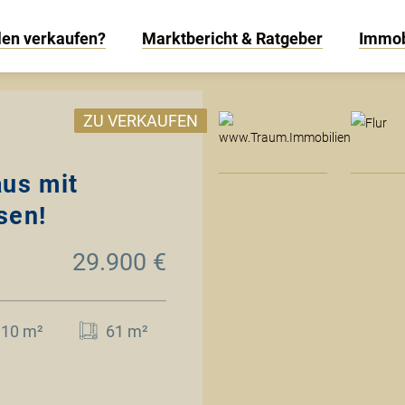
len verkaufen?
Marktbericht & Ratgeber
Immob
www
ZU VERKAUFEN
aus mit
sen!
29.900 €
110 m²
61 m²