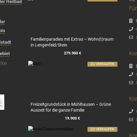
er Heilbad
Für
ler
bis
Familienparadies mit Extras – Wohn(t)raum
stadt
in Lengenfeld/Stein
Kon
279.900 €
ebiet
rke
ZU VERKAUFEN
Kon
Freizeitgrundstück in Mühlhausen – Grüne
Auszeit für die ganze Familie
19.900 €
ZU VERKAUFEN
Ko