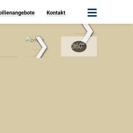
ilienangebote
Kontakt
❯
.Traum.Immobilien
❯