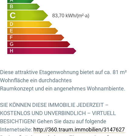
B
C
83,70
kWh/(m²·a)
D
E
F
G
H
Diese attraktive Etagenwohnung bietet auf ca. 81 m²
Wohnfläche ein durchdachtes
Raumkonzept und ein angenehmes Wohnambiente.
SIE KÖNNEN DIESE IMMOBILIE JEDERZEIT –
KOSTENLOS UND UNVERBINDLICH – VIRTUELL
BESICHTIGEN! Gehen Sie dazu auf folgende
Internetseite:
http://360.traum.immobilien/3147627