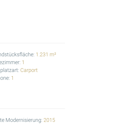
ndstücksfläche:
1.231 m²
ezimmer:
1
lplatzart:
Carport
one:
1
te Modernisierung:
2015