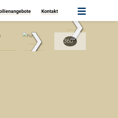
ilienangebote
Kontakt
❯
.Traum.Immobilien
❯