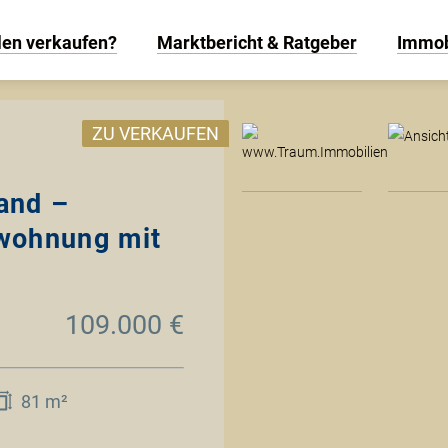
len verkaufen?
Marktbericht & Ratgeber
Immob
www
ZU VERKAUFEN
and –
wohnung mit
109.000 €
81 m²