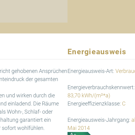
Energieausweis
pricht gehobenen Ansprüchen
Energieausweis-Art:
Verbrau
amteindruck der gesamten
Energieverbrauchskennwert:
en und wirken durch die
83,70 kWh/(m²*a)
und einladend. Die Räume
Energieeffizienzklasse:
C
als Wohn-, Schlaf- oder
haltung garantiert ein
Energieausweis-Jahrgang:
a
 sofort wohlfühlen.
Mai 2014
A+