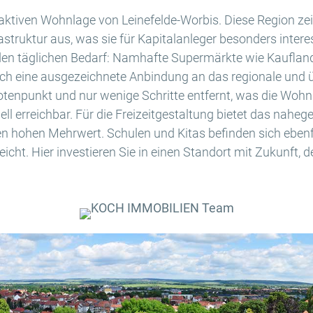
traktiven Wohnlage von Leinefelde-Worbis. Diese Region ze
struktur aus, was sie für Kapitalanleger besonders intere
 den täglichen Bedarf: Namhafte Supermärkte wie Kauflan
rch eine ausgezeichnete Anbindung an das regionale und ü
notenpunkt und nur wenige Schritte entfernt, was die Wohn
ll erreichbar. Für die Freizeitgestaltung bietet das nahe
en hohen Mehrwert. Schulen und Kitas befinden sich ebenf
reicht. Hier investieren Sie in einen Standort mit Zukunft, d