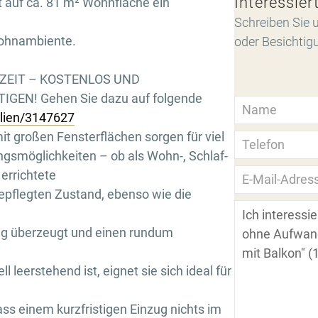
Interessier
 auf ca. 81 m² Wohnfläche ein
Schreiben Sie u
ohnambiente.
oder Besichtig
RZEIT – KOSTENLOS UND
GEN! Gehen Sie dazu auf folgende
ilien/3147627
t großen Fensterflächen sorgen für viel
ngsmöglichkeiten – ob als Wohn-, Schlaf-
errichtete
epflegten Zustand, ebenso wie die
ung überzeugt und einen rundum
 leerstehend ist, eignet sie sich ideal für
ass einem kurzfristigen Einzug nichts im