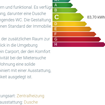
A
n und funktional. Es verfügt
B
ung, darunter eine Dusche
C
83,70
kWh/
ngendes WC. Die Gestaltung
D
benen Standard der Immobilie.
E
F
n, der zusätzlichen Raum zur
G
H
lick in die Umgebung
in Carport, der den Komfort
ivität bei der Mietersuche
Wohnung eine solide
iert mit einer Ausstattung,
keit ausgelegt ist.
ungsart:
Zentralheizung
ausstattung:
Dusche