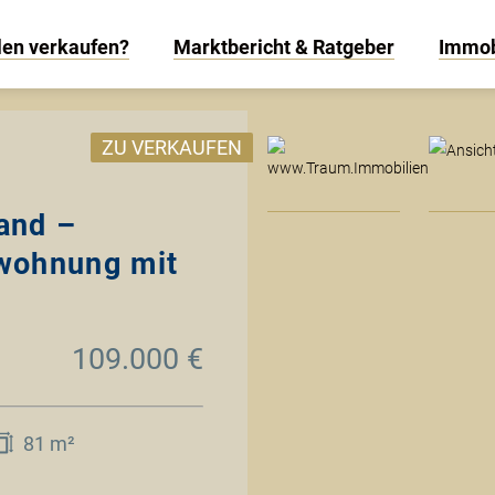
len verkaufen?
Marktbericht & Ratgeber
Immob
www
ZU VERKAUFEN
and –
wohnung mit
109.000 €
81 m²