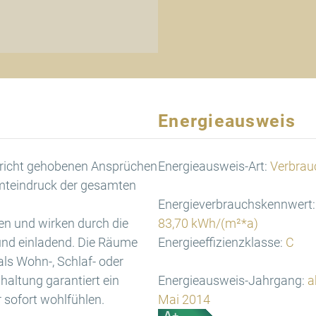
Energieausweis
pricht gehobenen Ansprüchen
Energieausweis-Art:
Verbrau
amteindruck der gesamten
Energieverbrauchskennwert:
en und wirken durch die
83,70 kWh/(m²*a)
und einladend. Die Räume
Energieeffizienzklasse:
C
als Wohn-, Schlaf- oder
haltung garantiert ein
Energieausweis-Jahrgang:
a
 sofort wohlfühlen.
Mai 2014
A+