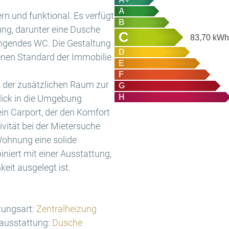
A
n und funktional. Es verfügt
B
ung, darunter eine Dusche
C
83,70
kWh/
ngendes WC. Die Gestaltung
D
benen Standard der Immobilie.
E
F
n, der zusätzlichen Raum zur
G
H
lick in die Umgebung
in Carport, der den Komfort
ivität bei der Mietersuche
Wohnung eine solide
iert mit einer Ausstattung,
keit ausgelegt ist.
ungsart:
Zentralheizung
ausstattung:
Dusche