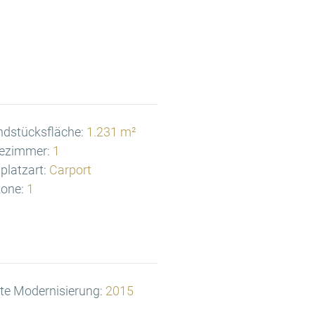
ndstücksfläche:
1.231 m²
ezimmer:
1
lplatzart:
Carport
one:
1
te Modernisierung:
2015