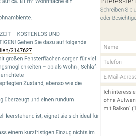
Interessier
 auf ca. 81 m² Wohnfläche ein
Schreiben Sie u
ohnambiente.
oder Besichtig
RZEIT – KOSTENLOS UND
GEN! Gehen Sie dazu auf folgende
ilien/3147627
t großen Fensterflächen sorgen für viel
ngsmöglichkeiten – ob als Wohn-, Schlaf-
errichtete
epflegten Zustand, ebenso wie die
ung überzeugt und einen rundum
 leerstehend ist, eignet sie sich ideal für
ass einem kurzfristigen Einzug nichts im