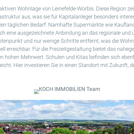
traktiven Wohnlage von Leinefelde-Worbis. Diese Region ze
struktur aus, was sie für Kapitalanleger besonders intere
 den täglichen Bedarf: Namhafte Supermärkte wie Kauflan
rch eine ausgezeichnete Anbindung an das regionale und ü
notenpunkt und nur wenige Schritte entfernt, was die Wohn
ll erreichbar. Für die Freizeitgestaltung bietet das nahe
en hohen Mehrwert. Schulen und Kitas befinden sich ebenf
reicht. Hier investieren Sie in einen Standort mit Zukunft, d