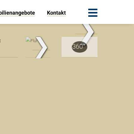
ilienangebote
Kontakt
❯
.Traum.Immobilien
❯