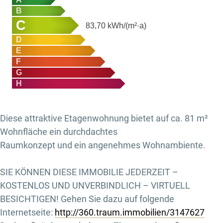
B
C
83,70
kWh/(m²·a)
D
E
F
G
H
Diese attraktive Etagenwohnung bietet auf ca. 81 m²
Wohnfläche ein durchdachtes
Raumkonzept und ein angenehmes Wohnambiente.
SIE KÖNNEN DIESE IMMOBILIE JEDERZEIT –
KOSTENLOS UND UNVERBINDLICH – VIRTUELL
BESICHTIGEN! Gehen Sie dazu auf folgende
Internetseite:
http://360.traum.immobilien/3147627