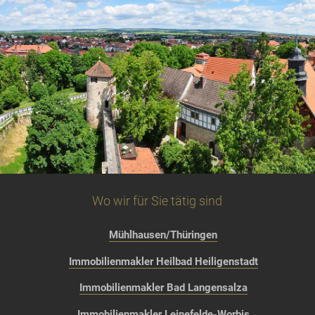
Wo wir für Sie tätig sind
Mühlhausen/Thüringen
Immobilienmakler Heilbad Heiligenstadt
Immobilienmakler Bad Langensalza
Immobilienmakler Leinefelde-Worbis