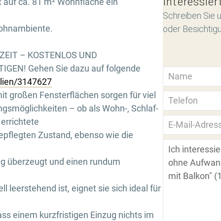
Interessier
 auf ca. 81 m² Wohnfläche ein
Schreiben Sie u
ohnambiente.
oder Besichtig
RZEIT – KOSTENLOS UND
GEN! Gehen Sie dazu auf folgende
ilien/3147627
t großen Fensterflächen sorgen für viel
ngsmöglichkeiten – ob als Wohn-, Schlaf-
errichtete
epflegten Zustand, ebenso wie die
ung überzeugt und einen rundum
 leerstehend ist, eignet sie sich ideal für
ass einem kurzfristigen Einzug nichts im