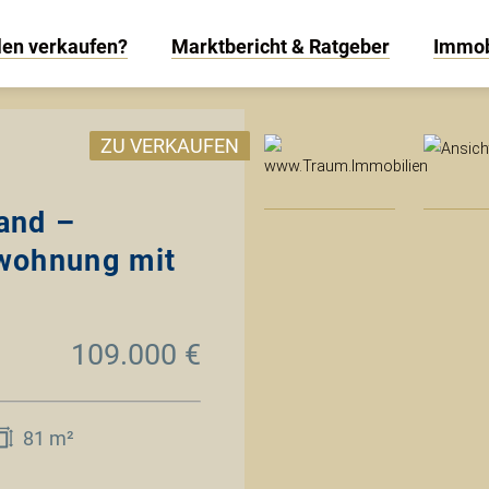
len verkaufen?
Marktbericht & Ratgeber
Immob
www
ZU VERKAUFEN
and –
wohnung mit
109.000 €
81 m²