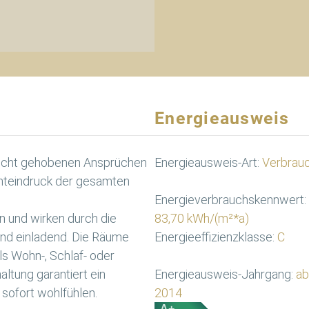
Energieausweis
richt gehobenen Ansprüchen
Energieausweis-Art:
Verbrau
mteindruck der gesamten
Energieverbrauchskennwert:
n und wirken durch die
83,70 kWh/(m²*a)
und einladend. Die Räume
Energieeffizienzklasse:
C
ls Wohn-, Schlaf- oder
altung garantiert ein
Energieausweis-Jahrgang:
ab
sofort wohlfühlen.
2014
A+