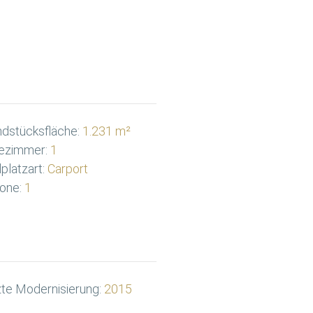
dstücksfläche:
1.231 m²
ezimmer:
1
lplatzart:
Carport
one:
1
te Modernisierung:
2015