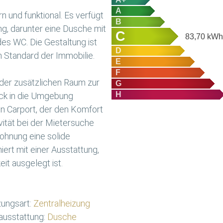
A
 und funktional. Es verfügt
B
ng, darunter eine Dusche mit
C
83,70
kWh/
s WC. Die Gestaltung ist
D
n Standard der Immobilie.
E
F
, der zusätzlichen Raum zur
G
H
ick in die Umgebung
n Carport, der den Komfort
vität bei der Mietersuche
ohnung eine solide
rt mit einer Ausstattung,
eit ausgelegt ist.
ungsart:
Zentralheizung
usstattung:
Dusche