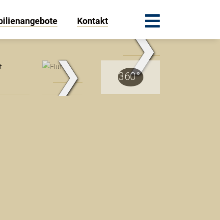
ilienangebote
Kontakt
❯
.Traum.Immobilien
❯