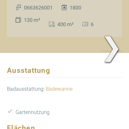
0663626001
1800
130 m²
400 m²
6
❯
www.Traum.Immobilien
Ausstattung
Badausstattung:
Badewanne
Gartennutzung
Flächen