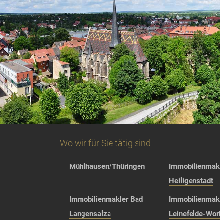
Wo wir für Sie tätig sind
Mühlhausen/Thüringen
Immobilienmakl
Heiligenstadt
Immobilienmakler Bad
Immobilienmak
Langensalza
Leinefelde-Wor