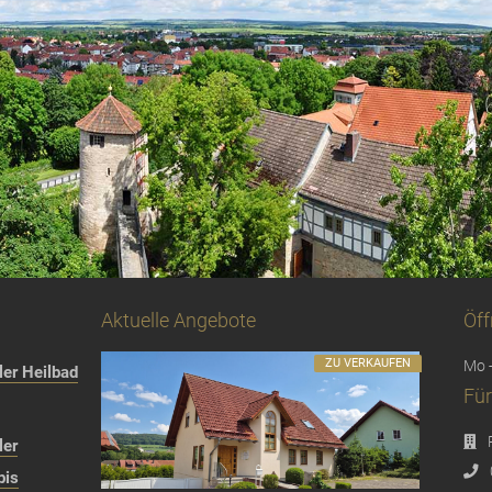
Aktuelle Angebote
Öff
ZU VERKAUFEN
Mo -
er Heilbad
Für
ler
bis