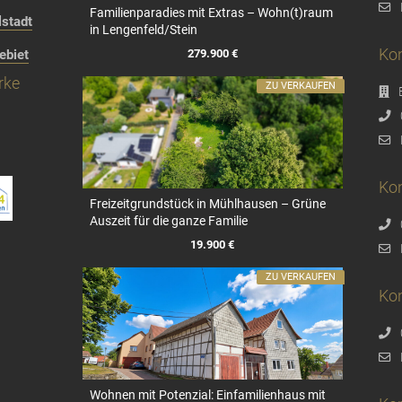
Familienparadies mit Extras – Wohn(t)raum
stadt
in Lengenfeld/Stein
Kon
279.900 €
ebiet
rke
ZU VERKAUFEN
Kon
Freizeitgrundstück in Mühlhausen – Grüne
Auszeit für die ganze Familie
19.900 €
ZU VERKAUFEN
Ko
Wohnen mit Potenzial: Einfamilienhaus mit