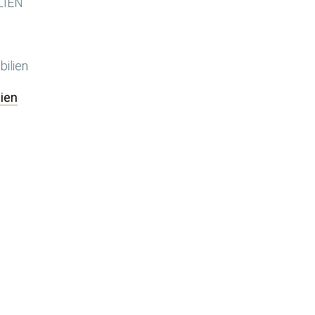
LIEN
ilien
ien