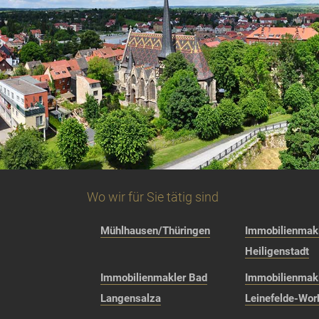
Wo wir für Sie tätig sind
Mühlhausen/Thüringen
Immobilienmakl
Heiligenstadt
Immobilienmakler Bad
Immobilienmak
Langensalza
Leinefelde-Wor