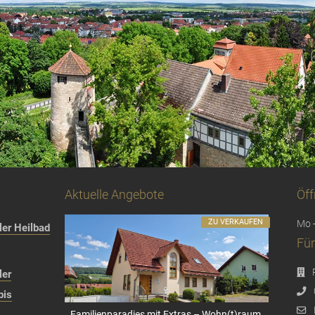
Aktuelle Angebote
Öff
ZU VERKAUFEN
Mo -
er Heilbad
Für
ler
bis
Familienparadies mit Extras – Wohn(t)raum