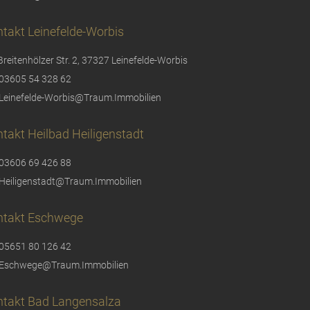
takt Leinefelde-Worbis
Breitenhölzer Str. 2, 37327 Leinefelde-Worbis
03605 54 328 62
Leinefelde-Worbis@Traum.Immobilien
takt Heilbad Heiligenstadt
03606 69 426 88
Heiligenstadt@Traum.Immobilien
ntakt Eschwege
05651 80 126 42
Eschwege@Traum.Immobilien
ntakt Bad Langensalza