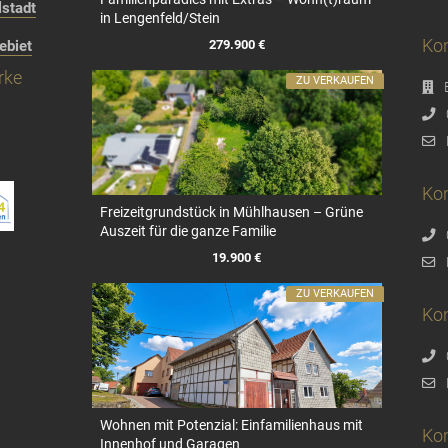
stadt
in Lengenfeld/Stein
Kon
279.900 €
ebiet
rke
ZU VERKAUFEN
Kon
Freizeitgrundstück in Mühlhausen – Grüne
Auszeit für die ganze Familie
19.900 €
ZU VERKAUFEN
Ko
Wohnen mit Potenzial: Einfamilienhaus mit
Ko
Innenhof und Garagen