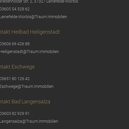
Breitenhölzer Str. 2, 37327 Leinefelde-Worbis
03605 54 328 62
Leinefelde-Worbis@Traum.Immobilien
takt Heilbad Heiligenstadt
03606 69 426 88
Heiligenstadt@Traum.Immobilien
ntakt Eschwege
05651 80 126 42
Eschwege@Traum.Immobilien
ntakt Bad Langensalza
03603 82 929 91
Langensalza@Traum.Immobilien