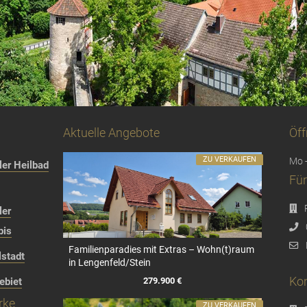
Aktuelle Angebote
Öff
ZU VERKAUFEN
Mo -
er Heilbad
Für
ler
bis
Familienparadies mit Extras – Wohn(t)raum
stadt
in Lengenfeld/Stein
Kon
279.900 €
ebiet
rke
ZU VERKAUFEN