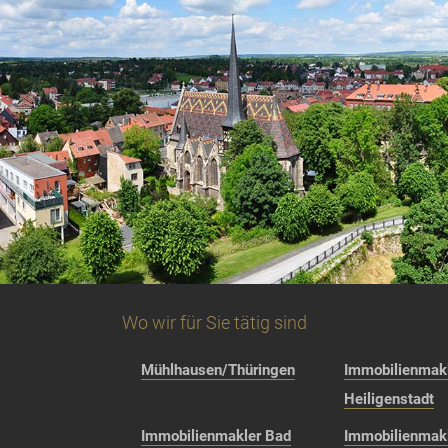
Wo wir für Sie tätig sind
Mühlhausen/Thüringen
Immobilienmakl
Heiligenstadt
Immobilienmakler Bad
Immobilienmak