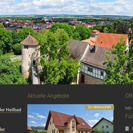
Aktuelle Angebote
Öff
ZU VERKAUFEN
Mo -
er Heilbad
Für
ler