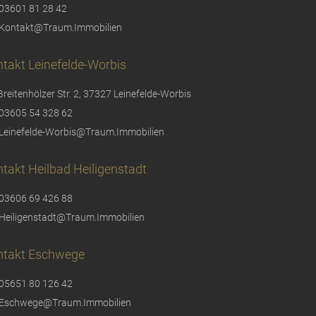
03601 81 28 42
Kontakt@Traum.Immobilien
takt Leinefelde-Worbis
Breitenhölzer Str. 2, 37327 Leinefelde-Worbis
03605 54 328 62
Leinefelde-Worbis@Traum.Immobilien
takt Heilbad Heiligenstadt
03606 69 426 88
Heiligenstadt@Traum.Immobilien
ntakt Eschwege
05651 80 126 42
Eschwege@Traum.Immobilien