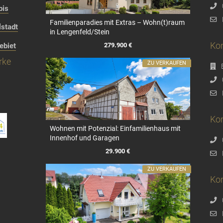
bis
Familienparadies mit Extras – Wohn(t)raum
stadt
in Lengenfeld/Stein
Kon
279.900 €
ebiet
rke
ZU VERKAUFEN
Kon
Wohnen mit Potenzial: Einfamilienhaus mit
Innenhof und Garagen
29.900 €
ZU VERKAUFEN
Ko