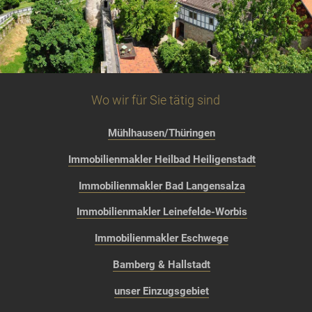
Wo wir für Sie tätig sind
Mühlhausen/Thüringen
Immobilienmakler Heilbad Heiligenstadt
Immobilienmakler Bad Langensalza
Immobilienmakler Leinefelde-Worbis
Immobilienmakler Eschwege
Bamberg & Hallstadt
unser Einzugsgebiet