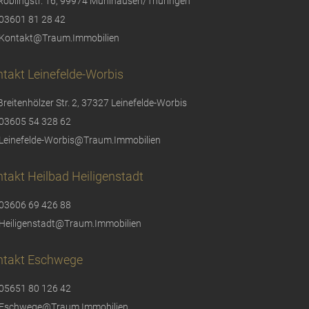
Röblingstr. 16, 99974 Mühlhausen/Thüringen
03601 81 28 42
Kontakt@Traum.Immobilien
takt Leinefelde-Worbis
Breitenhölzer Str. 2, 37327 Leinefelde-Worbis
03605 54 328 62
Leinefelde-Worbis@Traum.Immobilien
takt Heilbad Heiligenstadt
03606 69 426 88
Heiligenstadt@Traum.Immobilien
ntakt Eschwege
05651 80 126 42
Eschwege@Traum.Immobilien