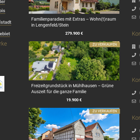
ler
bis
Familienparadies mit Extras – Wohn(t)raum
stadt
in Lengenfeld/Stein
Kon
279.900 €
ebiet
rke
ZU VERKAUFEN
Kon
Freizeitgrundstück in Mühlhausen – Grüne
Auszeit für die ganze Familie
19.900 €
ZU VERKAUFEN
Ko