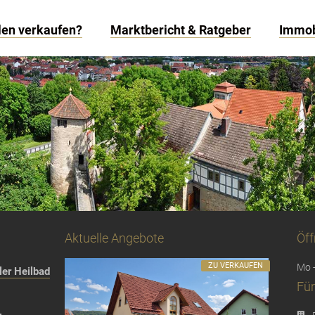
len verkaufen?
Marktbericht & Ratgeber
Immob
Aktuelle Angebote
Öff
ZU VERKAUFEN
Mo -
er Heilbad
Für