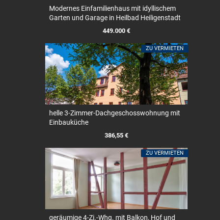
Modernes Einfamilienhaus mit idyllischem
Garten und Garage in Heilbad Heiligenstadt
449.000 €
ZU VERMIETEN
helle 3-Zimmer-Dachgeschosswohnung mit
Einbauküche
386,55 €
ZU VERMIETEN
geräumige 4-Zi.-Whg. mit Balkon, Hof und