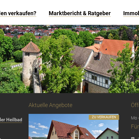
len verkaufen?
Marktbericht & Ratgeber
Immob
Aktuelle Angebote
Öff
ZU VERKAUFEN
Mo -
er Heilbad
Für