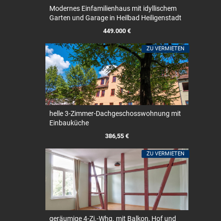
Modernes Einfamilienhaus mit idyllischem
Garten und Garage in Heilbad Heiligenstadt
449.000 €
ZU VERMIETEN
helle 3-Zimmer-Dachgeschosswohnung mit
Einbauküche
386,55 €
ZU VERMIETEN
geräumige 4-Zi.-Whg. mit Balkon, Hof und