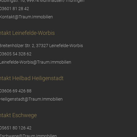
Röblingstr. 16, 99974 Mühlhausen/Thüringen
03601 81 28 42
Kontakt@Traum.Immobilien
takt Leinefelde-Worbis
Breitenhölzer Str. 2, 37327 Leinefelde-Worbis
03605 54 328 62
Leinefelde-Worbis@Traum.Immobilien
takt Heilbad Heiligenstadt
03606 69 426 88
Heiligenstadt@Traum.Immobilien
ntakt Eschwege
05651 80 126 42
Eschwege@Traum.Immobilien