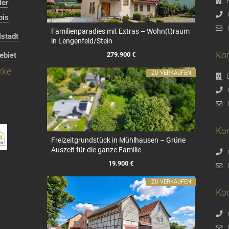
ler
bis
Familienparadies mit Extras – Wohn(t)raum
stadt
in Lengenfeld/Stein
Kon
279.900 €
ebiet
rke
ZU VERKAUFEN
Kon
Freizeitgrundstück in Mühlhausen – Grüne
Auszeit für die ganze Familie
19.900 €
ZU VERKAUFEN
Ko