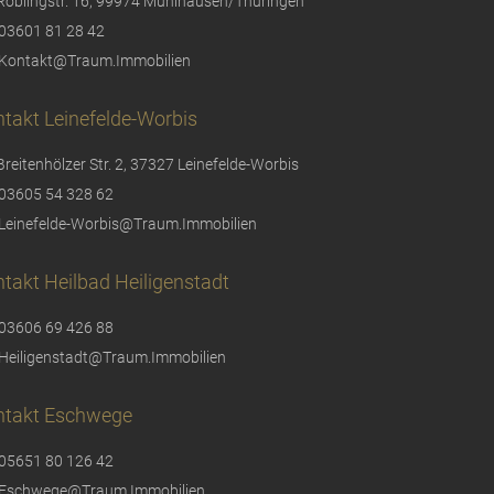
Röblingstr. 16, 99974 Mühlhausen/Thüringen
03601 81 28 42
Kontakt@Traum.Immobilien
takt Leinefelde-Worbis
Breitenhölzer Str. 2, 37327 Leinefelde-Worbis
03605 54 328 62
Leinefelde-Worbis@Traum.Immobilien
takt Heilbad Heiligenstadt
03606 69 426 88
Heiligenstadt@Traum.Immobilien
ntakt Eschwege
05651 80 126 42
Eschwege@Traum.Immobilien