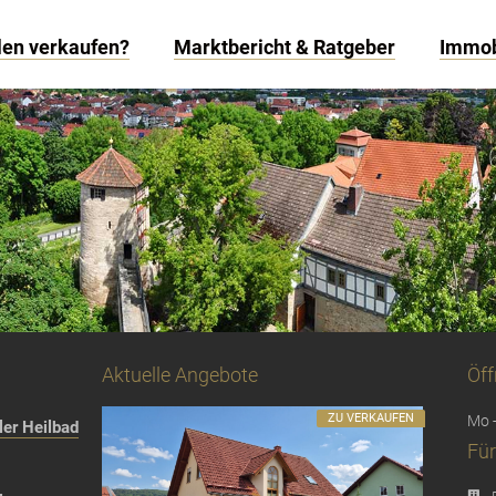
len verkaufen?
Marktbericht & Ratgeber
Immob
Aktuelle Angebote
Öff
ZU VERKAUFEN
Mo -
er Heilbad
Für