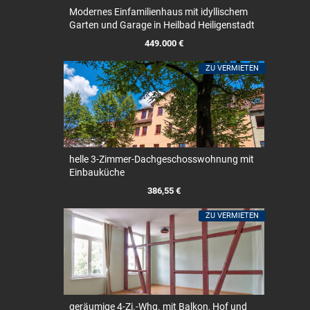
Modernes Einfamilienhaus mit idyllischem
Garten und Garage in Heilbad Heiligenstadt
449.000 €
ZU VERMIETEN
helle 3-Zimmer-Dachgeschosswohnung mit
Einbauküche
386,55 €
ZU VERMIETEN
geräumige 4-Zi.-Whg. mit Balkon, Hof und