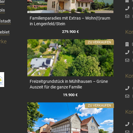
ler
bis
Familienparadies mit Extras – Wohn(t)raum
stadt
in Lengenfeld/Stein
Kon
279.900 €
ebiet
rke
ZU VERKAUFEN
Kon
Freizeitgrundstück in Mühlhausen – Grüne
Auszeit für die ganze Familie
19.900 €
ZU VERKAUFEN
Ko