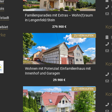
ler
bis
Familienparadies mit Extras – Wohn(t)raum
stadt
in Lengenfeld/Stein
Kon
279.900 €
ebiet
rke
ZU VERKAUFEN
Kon
Wohnen mit Potenzial: Einfamilienhaus mit
Innenhof und Garagen
29.900 €
ZU VERKAUFEN
Ko