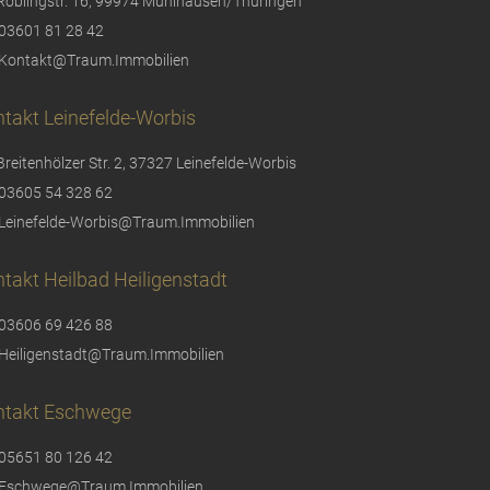
Röblingstr. 16, 99974 Mühlhausen/Thüringen
03601 81 28 42
Kontakt@Traum.Immobilien
takt Leinefelde-Worbis
Breitenhölzer Str. 2, 37327 Leinefelde-Worbis
03605 54 328 62
Leinefelde-Worbis@Traum.Immobilien
takt Heilbad Heiligenstadt
03606 69 426 88
Heiligenstadt@Traum.Immobilien
ntakt Eschwege
05651 80 126 42
Eschwege@Traum.Immobilien