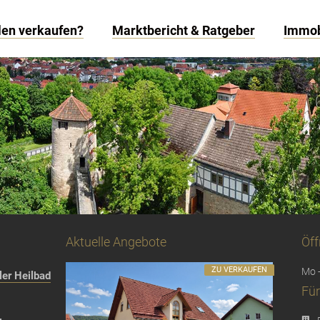
len verkaufen?
Marktbericht & Ratgeber
Immob
Aktuelle Angebote
Öff
ZU VERKAUFEN
Mo -
er Heilbad
Für