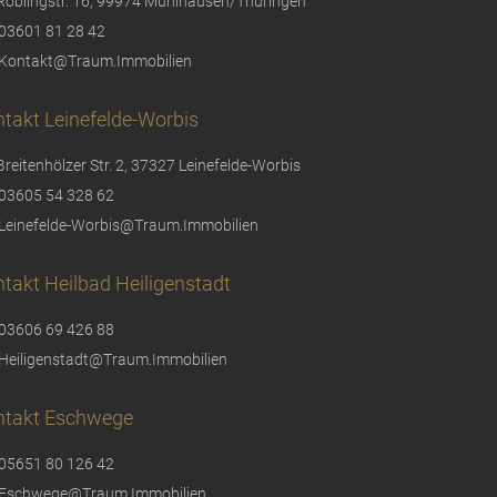
Röblingstr. 16, 99974 Mühlhausen/Thüringen
03601 81 28 42
Kontakt@Traum.Immobilien
takt Leinefelde-Worbis
Breitenhölzer Str. 2, 37327 Leinefelde-Worbis
03605 54 328 62
Leinefelde-Worbis@Traum.Immobilien
takt Heilbad Heiligenstadt
03606 69 426 88
Heiligenstadt@Traum.Immobilien
ntakt Eschwege
05651 80 126 42
Eschwege@Traum.Immobilien