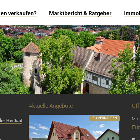
len verkaufen?
Marktbericht & Ratgeber
Immob
Aktuelle Angebote
Öff
ZU VERKAUFEN
Mo -
er Heilbad
Für