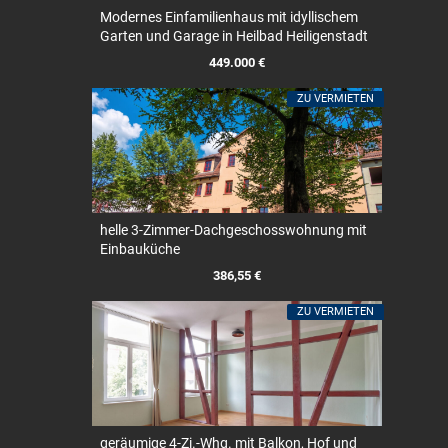
Modernes Einfamilienhaus mit idyllischem
Garten und Garage in Heilbad Heiligenstadt
449.000 €
ZU VERMIETEN
helle 3-Zimmer-Dachgeschosswohnung mit
Einbauküche
386,55 €
ZU VERMIETEN
geräumige 4-Zi.-Whg. mit Balkon, Hof und