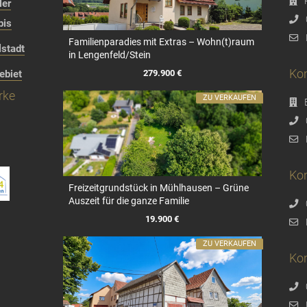
ler
bis
Familienparadies mit Extras – Wohn(t)raum
stadt
in Lengenfeld/Stein
Kon
279.900 €
ebiet
rke
ZU VERKAUFEN
Kon
Freizeitgrundstück in Mühlhausen – Grüne
Auszeit für die ganze Familie
19.900 €
ZU VERKAUFEN
Ko