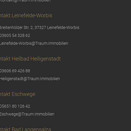
Kontakt@Traum.Immobilien
takt Leinefelde-Worbis
Breitenhölzer Str. 2, 37327 Leinefelde-Worbis
03605 54 328 62
Leinefelde-Worbis@Traum.Immobilien
takt Heilbad Heiligenstadt
03606 69 426 88
Heiligenstadt@Traum.Immobilien
ntakt Eschwege
05651 80 126 42
Eschwege@Traum.Immobilien
ntakt Bad Langensalza