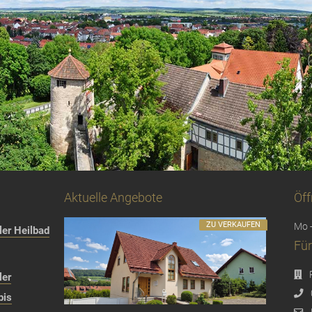
Aktuelle Angebote
Öff
ZU VERKAUFEN
Mo -
er Heilbad
Für
ler
bis