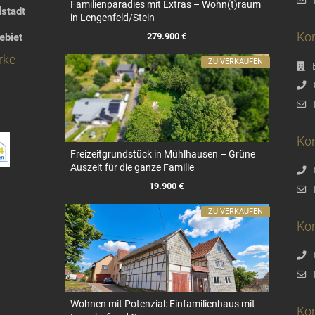
Familienparadies mit Extras – Wohn(t)raum
stadt
in Lengenfeld/Stein
Kon
279.900 €
ebiet
rke
ZU VERKAUFEN
Kon
Freizeitgrundstück in Mühlhausen – Grüne
Auszeit für die ganze Familie
19.900 €
ZU VERKAUFEN
Ko
Wohnen mit Potenzial: Einfamilienhaus mit
Ko