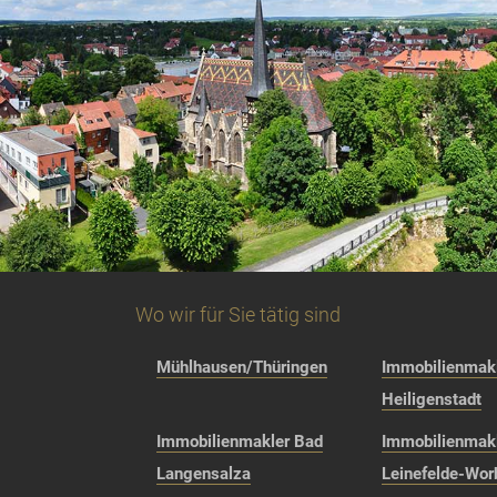
Wo wir für Sie tätig sind
Mühlhausen/Thüringen
Immobilienmakl
Heiligenstadt
Immobilienmakler Bad
Immobilienmak
Langensalza
Leinefelde-Wor