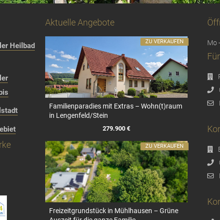
Aktuelle Angebote
Öff
ZU VERKAUFEN
Mo -
er Heilbad
Für
ler
bis
Familienparadies mit Extras – Wohn(t)raum
stadt
in Lengenfeld/Stein
Kon
279.900 €
ebiet
rke
ZU VERKAUFEN
Kon
Freizeitgrundstück in Mühlhausen – Grüne
Auszeit für die ganze Familie