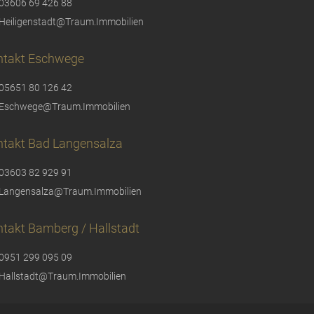
03606 69 426 88
Heiligenstadt@Traum.Immobilien
ntakt Eschwege
05651 80 126 42
Eschwege@Traum.Immobilien
ntakt Bad Langensalza
03603 82 929 91
Langensalza@Traum.Immobilien
takt Bamberg / Hallstadt
0951 299 095 09
Hallstadt@Traum.Immobilien