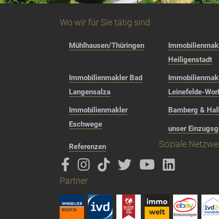
Wo wir für Sie tätig sind
Mühlhausen/Thüringen
Immobilienmakl
Heiligenstadt
Immobilienmakler Bad
Immobilienmak
Langensalza
Leinefelde-Wor
Immobilienmakler
Bamberg & Hall
Eschwege
unser Einzugsg
Soziale Netzwe
Referenzen
Partner