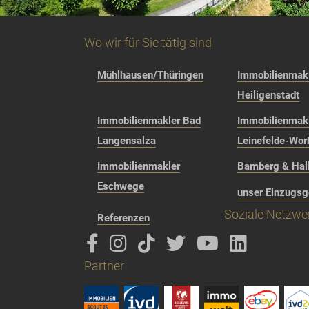
Wo wir für Sie tätig sind
Mühlhausen/Thüringen
Immobilienmakl
Heiligenstadt
Immobilienmakler Bad
Immobilienmak
Langensalza
Leinefelde-Wor
Immobilienmakler
Bamberg & Hall
Eschwege
unser Einzugsg
Soziale Netzwe
Referenzen
Partner