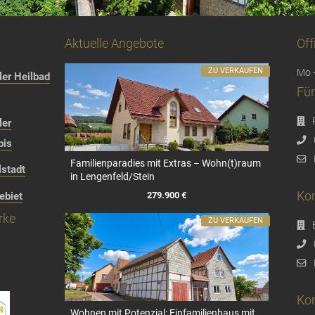
Aktuelle Angebote
Öff
ZU VERKAUFEN
Mo -
er Heilbad
Für
ler
bis
Familienparadies mit Extras – Wohn(t)raum
stadt
in Lengenfeld/Stein
Kon
279.900 €
ebiet
rke
ZU VERKAUFEN
Kon
Wohnen mit Potenzial: Einfamilienhaus mit