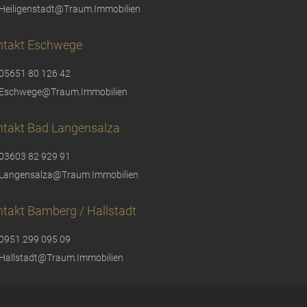
Heiligenstadt@Traum.Immobilien
ntakt Eschwege
05651 80 126 42
Eschwege@Traum.Immobilien
ntakt Bad Langensalza
03603 82 929 91
Langensalza@Traum.Immobilien
takt Bamberg / Hallstadt
0951 299 095 09
Hallstadt@Traum.Immobilien