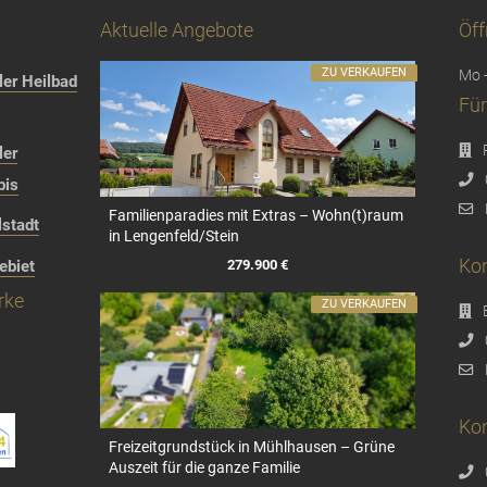
Aktuelle Angebote
Öff
ZU VERKAUFEN
Mo -
er Heilbad
Für
ler
bis
Familienparadies mit Extras – Wohn(t)raum
stadt
in Lengenfeld/Stein
Kon
279.900 €
ebiet
rke
ZU VERKAUFEN
Kon
Freizeitgrundstück in Mühlhausen – Grüne
Auszeit für die ganze Familie