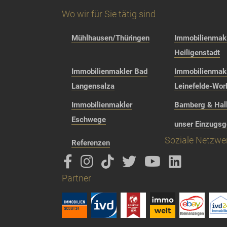
Wo wir für Sie tätig sind
Mühlhausen/Thüringen
Immobilienmakl
Heiligenstadt
Immobilienmakler Bad
Immobilienmak
Langensalza
Leinefelde-Wor
Immobilienmakler
Bamberg & Hall
Eschwege
unser Einzugsg
Soziale Netzwe
Referenzen
Partner