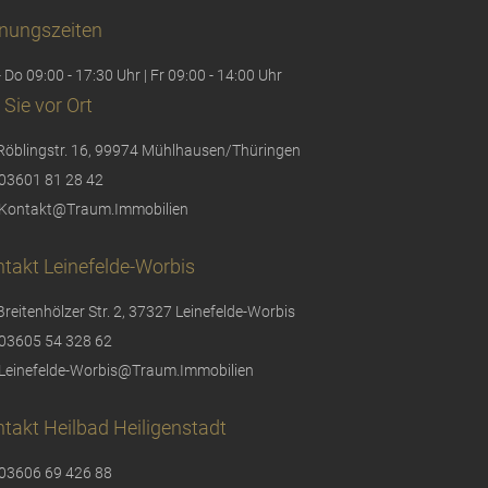
nungszeiten
 Do 09:00 - 17:30 Uhr | Fr 09:00 - 14:00 Uhr
 Sie vor Ort
Röblingstr. 16, 99974 Mühlhausen/Thüringen
03601 81 28 42
Kontakt@Traum.Immobilien
takt Leinefelde-Worbis
Breitenhölzer Str. 2, 37327 Leinefelde-Worbis
03605 54 328 62
Leinefelde-Worbis@Traum.Immobilien
takt Heilbad Heiligenstadt
03606 69 426 88