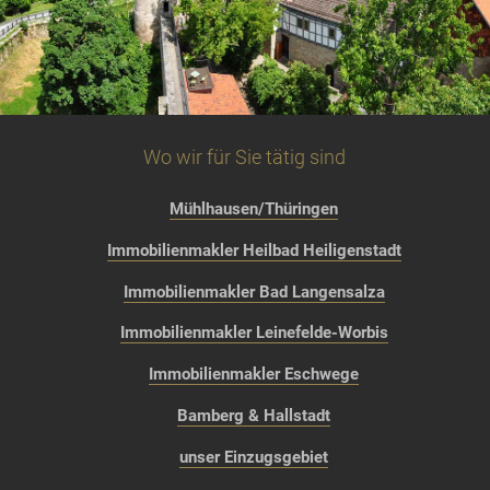
Wo wir für Sie tätig sind
Mühlhausen/Thüringen
Immobilienmakler Heilbad Heiligenstadt
Immobilienmakler Bad Langensalza
Immobilienmakler Leinefelde-Worbis
Immobilienmakler Eschwege
Bamberg & Hallstadt
unser Einzugsgebiet