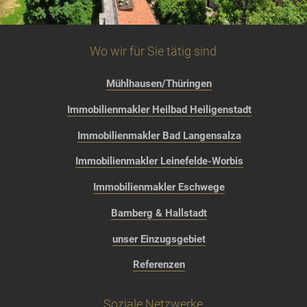
Wo wir für Sie tätig sind
Mühlhausen/Thüringen
Immobilienmakler Heilbad Heiligenstadt
Immobilienmakler Bad Langensalza
Immobilienmakler Leinefelde-Worbis
Immobilienmakler Eschwege
Bamberg & Hallstadt
unser Einzugsgebiet
Referenzen
Soziale Netzwerke