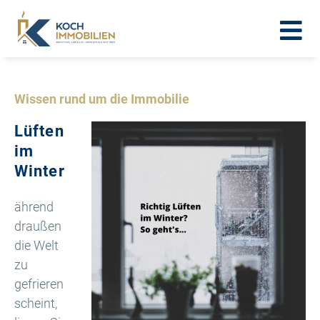
Wissen rund um die Immobilie
Lüften
im
Winter
ährend
draußen
die Welt
zu
gefrieren
scheint,