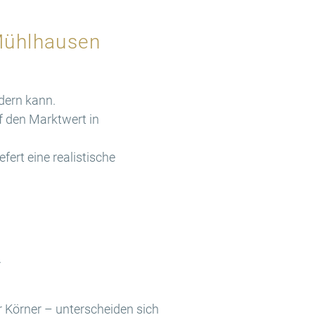
Mühlhausen
ndern kann.
uf den Marktwert
in
ert eine realistische
.
 Körner – unterscheiden sich