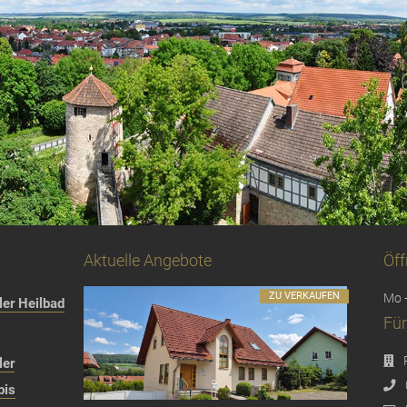
Aktuelle Angebote
Öff
ZU VERKAUFEN
Mo -
er Heilbad
Für
ler
bis