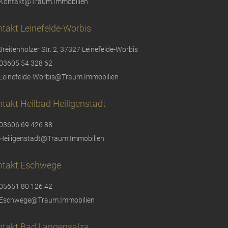
Kontakt@Traum.Immobilien
takt Leinefelde-Worbis
Breitenhölzer Str. 2, 37327 Leinefelde-Worbis
03605 54 328 62
Leinefelde-Worbis@Traum.Immobilien
takt Heilbad Heiligenstadt
03606 69 426 88
Heiligenstadt@Traum.Immobilien
ntakt Eschwege
05651 80 126 42
Eschwege@Traum.Immobilien
ntakt Bad Langensalza