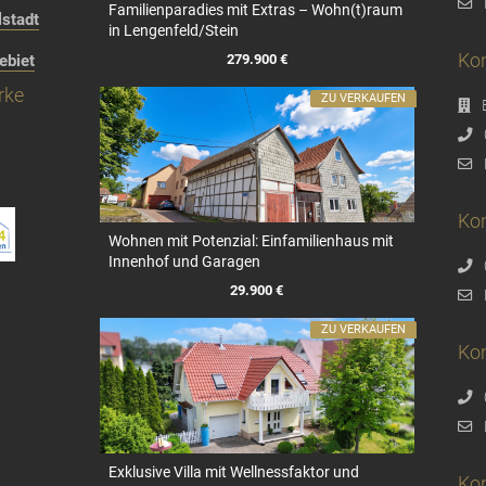
Familienparadies mit Extras – Wohn(t)raum
stadt
in Lengenfeld/Stein
Kon
279.900 €
ebiet
rke
ZU VERKAUFEN
Kon
Wohnen mit Potenzial: Einfamilienhaus mit
Innenhof und Garagen
29.900 €
ZU VERKAUFEN
Ko
Exklusive Villa mit Wellnessfaktor und
Ko