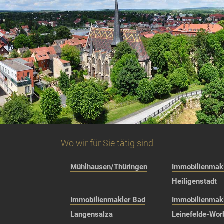
Wo wir für Sie tätig sind
Mühlhausen/Thüringen
Immobilienmakl
Heiligenstadt
Immobilienmakler Bad
Immobilienmak
Langensalza
Leinefelde-Wor