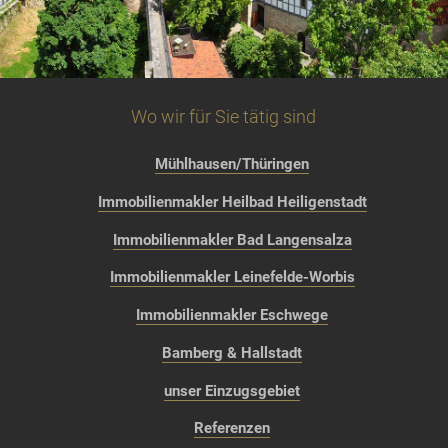
Wo wir für Sie tätig sind
Mühlhausen/Thüringen
Immobilienmakler Heilbad Heiligenstadt
Immobilienmakler Bad Langensalza
Immobilienmakler Leinefelde-Worbis
Immobilienmakler Eschwege
Bamberg & Hallstadt
unser Einzugsgebiet
Referenzen