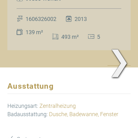
1606326002
2013
139 m²
493 m²
5
❯
www.Traum.Immobilien
Ausstattung
Heizungsart:
Zentralheizung
Badausstattung:
Dusche, Badewanne, Fenster