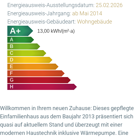
Energieausweis-Ausstellungsdatum:
25.02.2026
Energieausweis-Jahrgang:
ab Mai 2014
Energieausweis-Gebäudeart:
Wohngebäude
A+
13,00
kWh/(m²·a)
A
B
C
D
E
F
G
H
Willkommen in Ihrem neuen Zuhause: Dieses gepflegte
Einfamilienhaus aus dem Baujahr 2013 präsentiert sich
quasi auf aktuellem Stand und überzeugt mit einer
modernen Haustechnik inklusive Wärmepumpe. Eine