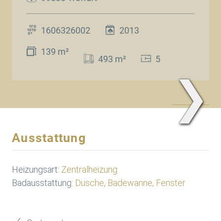
1606326002
2013
139 m²
493 m²
5
❯
www.Traum.Immobilien
Ausstattung
Heizungsart:
Zentralheizung
Badausstattung:
Dusche, Badewanne, Fenster