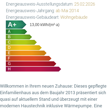
Energieausweis-Ausstellungsdatum:
25.02.2026
Energieausweis-Jahrgang:
ab Mai 2014
Energieausweis-Gebäudeart:
Wohngebäude
A+
13,00
kWh/(m²·a)
A
B
C
D
E
F
G
H
Willkommen in Ihrem neuen Zuhause: Dieses gepflegte
Einfamilienhaus aus dem Baujahr 2013 präsentiert sich
quasi auf aktuellem Stand und überzeugt mit einer
modernen Haustechnik inklusive Wärmepumpe. Eine