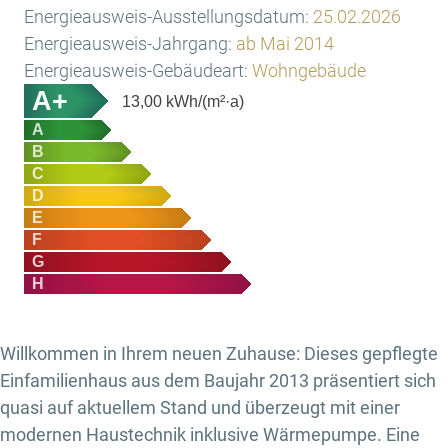
Energieausweis-Ausstellungsdatum:
25.02.2026
Energieausweis-Jahrgang:
ab Mai 2014
Energieausweis-Gebäudeart:
Wohngebäude
A+
13,00
kWh/(m²·a)
A
B
C
D
E
F
G
H
Willkommen in Ihrem neuen Zuhause: Dieses gepflegte
Einfamilienhaus aus dem Baujahr 2013 präsentiert sich
quasi auf aktuellem Stand und überzeugt mit einer
modernen Haustechnik inklusive Wärmepumpe. Eine