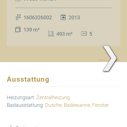
1606326002
2013
139 m²
493 m²
5
❯
www.Traum.Immobilien
Ausstattung
Heizungsart:
Zentralheizung
Badausstattung:
Dusche, Badewanne, Fenster