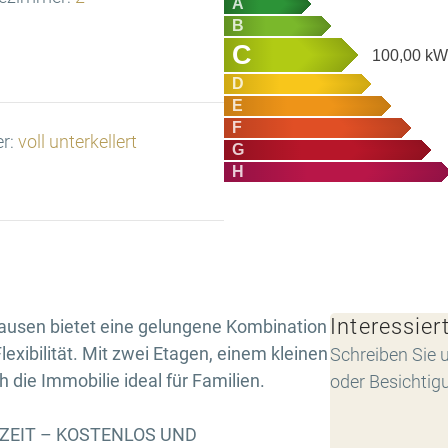
A
B
C
100,00
kW
D
E
F
er:
voll unterkellert
G
H
Interessier
ausen bietet eine gelungene Kombination
lexibilität. Mit zwei Etagen, einem kleinen
Schreiben Sie u
 die Immobilie ideal für Familien.
oder Besichtig
RZEIT – KOSTENLOS UND