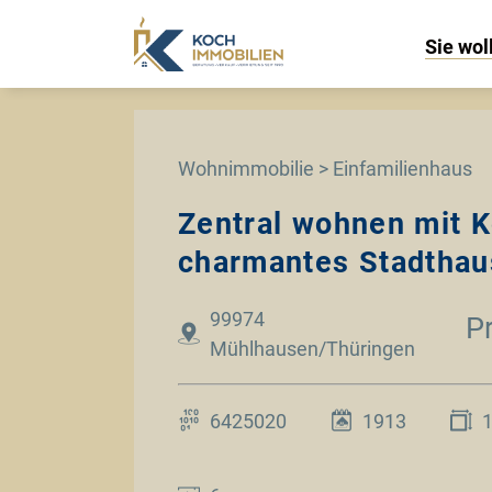
Sie wol
Wohnimmobilie > Einfamilienhaus
Zentral wohnen mit K
charmantes Stadthau
99974
P
Mühlhausen/Thüringen
6425020
1913