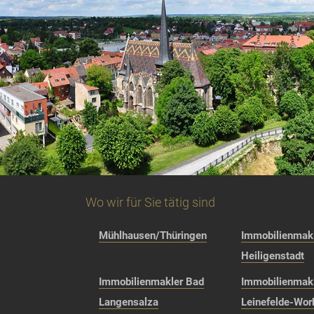
Wo wir für Sie tätig sind
Mühlhausen/Thüringen
Immobilienmakl
Heiligenstadt
Immobilienmakler Bad
Immobilienmak
Langensalza
Leinefelde-Wor