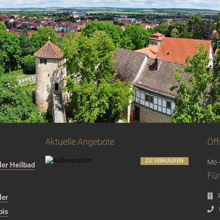
Aktuelle Angebote
Öff
ZU VERKAUFEN
Mo -
er Heilbad
Für
ler
bis