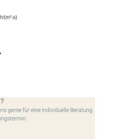
h/(m²·a)
t?
ns gerne für eine individuelle Beratung
ungstermin.