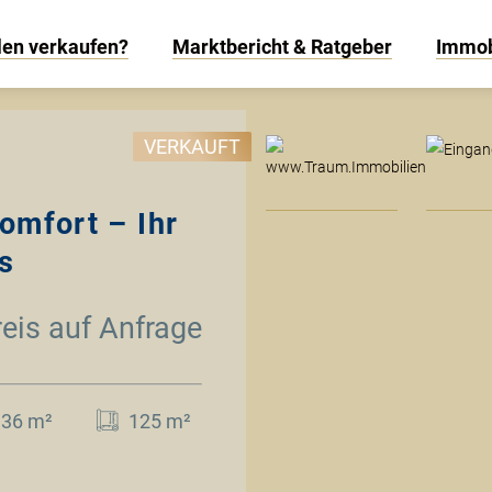
len verkaufen?
Marktbericht & Ratgeber
Immob
www
VERKAUFT
omfort – Ihr
s
reis auf Anfrage
136 m²
125 m²