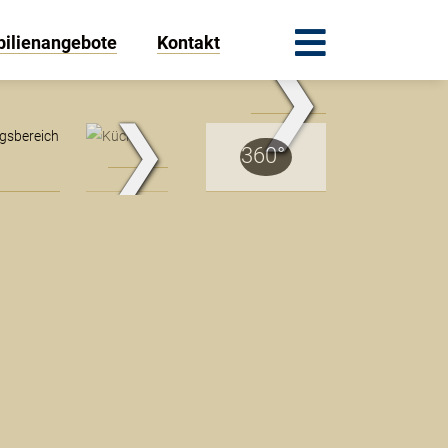
ilienangebote
Kontakt
❯
.Traum.Immobilien
❯