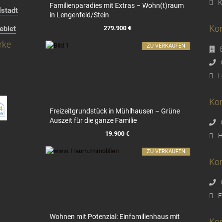
K
Familienparadies mit Extras – Wohn(t)raum
stadt
in Lengenfeld/Stein
Kon
279.900 €
ebiet
rke
ZU VERKAUFEN
L
Kon
Freizeitgrundstück in Mühlhausen – Grüne
Auszeit für die ganze Familie
19.900 €
H
ZU VERKAUFEN
Ko
E
Wohnen mit Potenzial: Einfamilienhaus mit
Ko