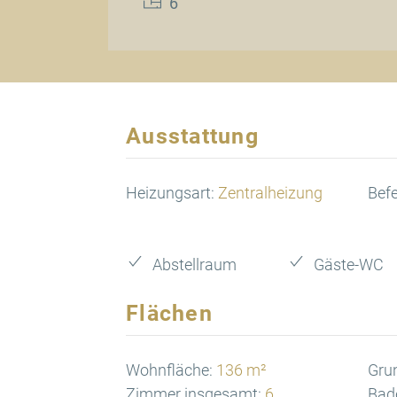
6
Ausstattung
Heizungsart:
Zentralheizung
Bef
Abstellraum
Gäste-WC
Flächen
Wohnfläche:
136 m²
Gru
Zimmer insgesamt:
6
Bad