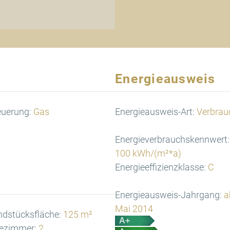
Energieausweis
euerung:
Gas
Energieausweis-Art:
Verbrau
Energieverbrauchskennwert:
100 kWh/(m²*a)
Energieeffizienzklasse:
C
Energieausweis-Jahrgang:
a
Mai 2014
ndstücksfläche:
125 m²
A+
ezimmer:
2