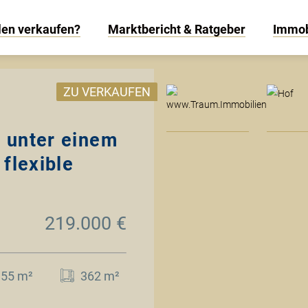
len verkaufen?
Marktbericht & Ratgeber
Immob
www
ZU VERKAUFEN
 unter einem
flexible
219.000 €
155 m²
362 m²