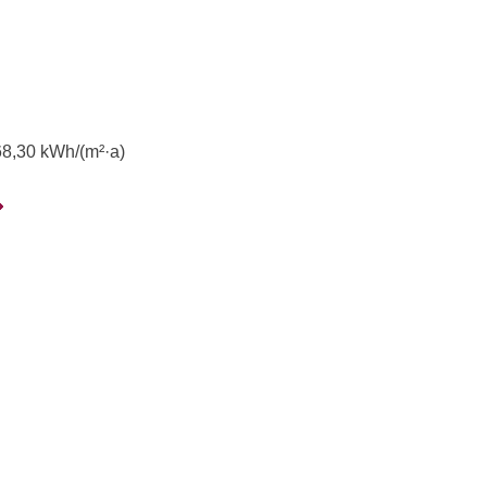
68,30
kWh/(m²·a)