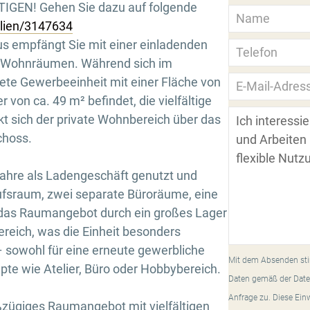
GEN! Gehen Sie dazu auf folgende
ilien/3147634
us empfängt Sie mit einer einladenden
en Wohnräumen. Während sich im
tete Gewerbeeinheit mit einer Fläche von
von ca. 49 m² befindet, die vielfältige
kt sich der private Wohnbereich über das
choss.
Jahre als Ladengeschäft genutzt und
ufsraum, zwei separate Büroräume, eine
 das Raumangebot durch ein großes Lager
eich, was die Einheit besonders
– sowohl für eine erneute gewerbliche
Mit dem Absenden sti
pte wie Atelier, Büro oder Hobbybereich.
Daten gemäß der Date
Anfrage zu. Diese Ein
ßzügiges Raumangebot mit vielfältigen