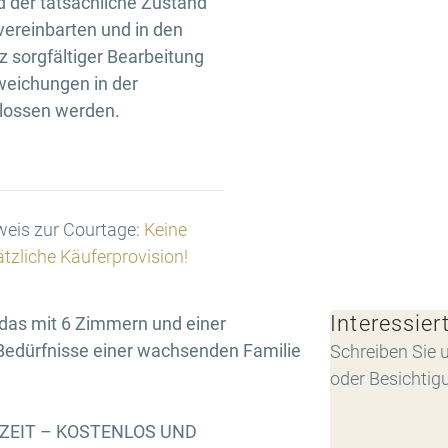
d der tatsächliche Zustand
 vereinbarten und in den
 sorgfältiger Bearbeitung
weichungen in der
hlossen werden.
eis zur Courtage:
Keine
tzliche Käuferprovision!
Interessier
das mit 6 Zimmern und einer
 Bedürfnisse einer wachsenden Familie
Schreiben Sie u
oder Besichtig
RZEIT – KOSTENLOS UND