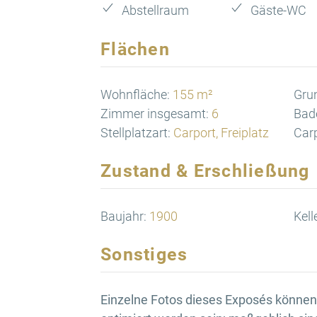
Abstellraum
Gäste-WC
Flächen
Wohnfläche:
155 m²
Gru
Zimmer insgesamt:
6
Bad
Stellplatzart:
Carport, Freiplatz
Carp
Zustand & Erschließung
Baujahr:
1900
Kell
Sonstiges
Einzelne Fotos dieses Exposés können d