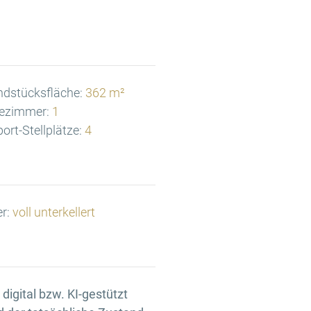
ndstücksfläche:
362 m²
ezimmer:
1
ort-Stellplätze:
4
er:
voll unterkellert
igital bzw. KI-gestützt