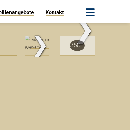
ilienangebote
Kontakt
❯
.Traum.Immobilien
❯