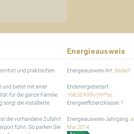
Energieausweis
Komfort und praktischen
Energieausweis-Art:
Bedarf
und bietet mit einer
Endenergiebedarf:
ät für die ganze Familie.
168,30 kWh/(m²*a)
sorgt die installierte
Energieeffizienzklasse:
F
g ist die vorhandene Zufahrt
Energieausweis-Jahrgang:
a
arport führt. So parken Sie
Mai 2014
A+