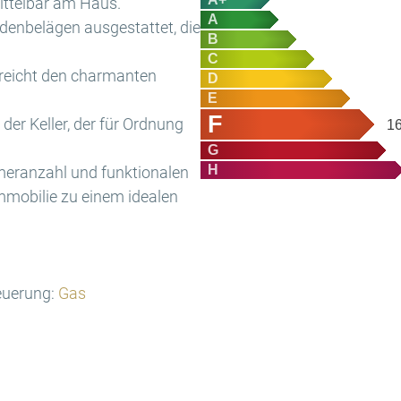
ittelbar am Haus.
A
denbelägen ausgestattet, die
B
C
treicht den charmanten
D
E
F
der Keller, der für Ordnung
1
G
H
eranzahl und funktionalen
mmobilie zu einem idealen
euerung:
Gas