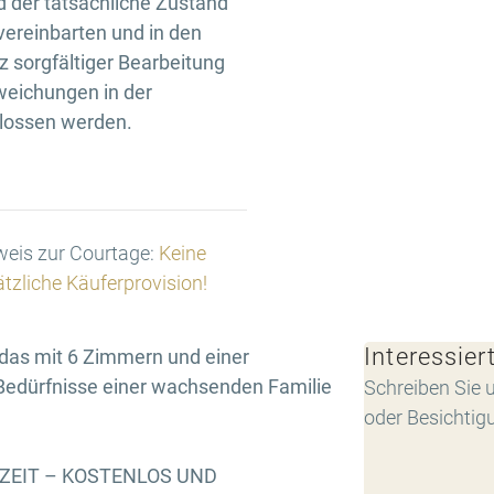
d der tatsächliche Zustand
 vereinbarten und in den
 sorgfältiger Bearbeitung
weichungen in der
hlossen werden.
eis zur Courtage:
Keine
tzliche Käuferprovision!
Interessier
das mit 6 Zimmern und einer
 Bedürfnisse einer wachsenden Familie
Schreiben Sie u
oder Besichtig
RZEIT – KOSTENLOS UND