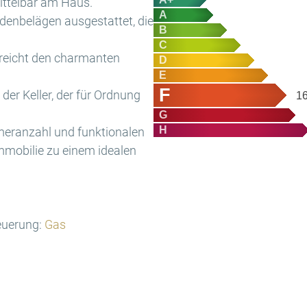
ittelbar am Haus.
A
denbelägen ausgestattet, die
B
C
treicht den charmanten
D
E
F
der Keller, der für Ordnung
1
G
H
eranzahl und funktionalen
mmobilie zu einem idealen
euerung:
Gas