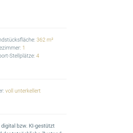
ndstücksfläche:
362 m²
ezimmer:
1
ort-Stellplätze:
4
er:
voll unterkellert
igital bzw. KI-gestützt