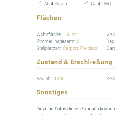
Abstellraum
Gäste-WC
Flächen
Wohnfläche:
155 m²
Gru
Zimmer insgesamt:
6
Bad
Stellplatzart:
Carport, Freiplatz
Carp
Zustand & Erschließung
Baujahr:
1900
Kell
Sonstiges
Einzelne Fotos dieses Exposés können d