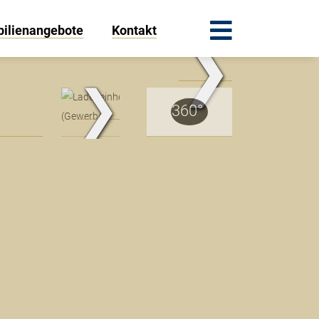
ilienangebote
Kontakt
❯
.Traum.Immobilien
❯