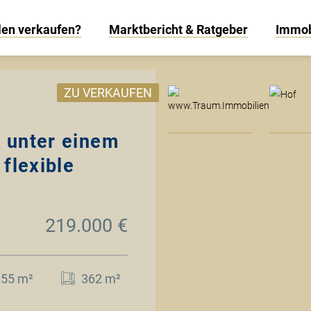
len verkaufen?
Marktbericht & Ratgeber
Immob
www
ZU VERKAUFEN
 unter einem
flexible
219.000 €
155 m²
362 m²