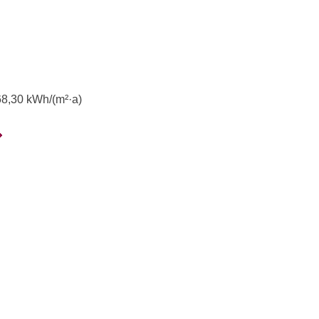
68,30
kWh/(m²·a)