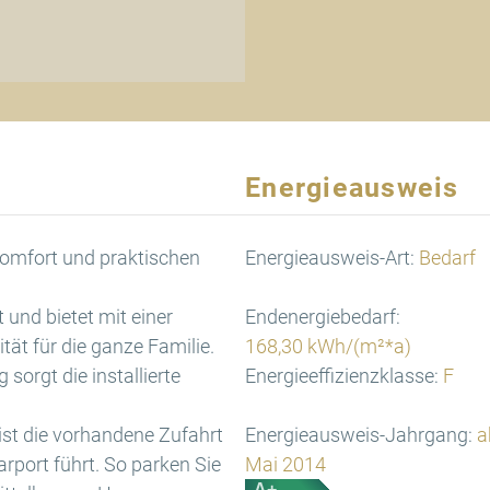
Energieausweis
Komfort und praktischen
Energieausweis-Art:
Bedarf
und bietet mit einer
Endenergiebedarf:
ät für die ganze Familie.
168,30 kWh/(m²*a)
sorgt die installierte
Energieeffizienzklasse:
F
g ist die vorhandene Zufahrt
Energieausweis-Jahrgang:
a
arport führt. So parken Sie
Mai 2014
A+