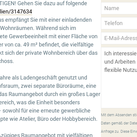
GEN! Gehen Sie dazu auf folgende
ilien/3147634
us empfängt Sie mit einer einladenden
en Wohnräumen. Während sich im
tete Gewerbeeinheit mit einer Fläche von
von ca. 49 m² befindet, die vielfältige
kt sich der private Wohnbereich über das
choss.
Jahre als Ladengeschäft genutzt und
ufsraum, zwei separate Büroräume, eine
 das Raumangebot durch ein großes Lager
eich, was die Einheit besonders
– sowohl für eine erneute gewerbliche
Mit dem Absenden sti
pte wie Atelier, Büro oder Hobbybereich.
Daten gemäß der Date
Anfrage zu. Diese Ein
ßzügiges Raumangebot mit vielfältigen