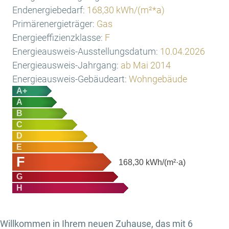
Endenergiebedarf:
168,30 kWh/(m²*a)
Primärenergieträger:
Gas
Energieeffizienzklasse:
F
Energieausweis-Ausstellungsdatum:
10.04.2026
Energieausweis-Jahrgang:
ab Mai 2014
Energieausweis-Gebäudeart:
Wohngebäude
A+
A
B
C
D
E
F
168,30
kWh/(m²·a)
G
H
Willkommen in Ihrem neuen Zuhause, das mit 6