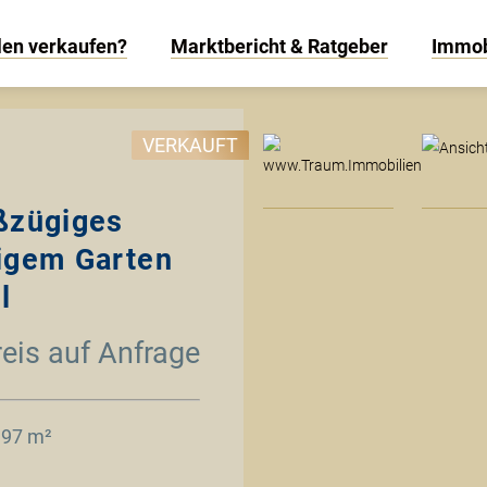
len verkaufen?
Marktbericht & Ratgeber
Immob
www
VERKAUFT
ßzügiges
figem Garten
l
reis auf Anfrage
197 m²