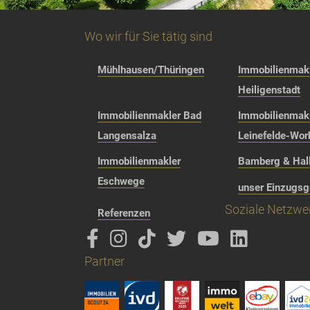
Wo wir für Sie tätig sind
Mühlhausen/Thüringen
Immobilienmakl
Heiligenstadt
Immobilienmakler Bad
Immobilienmak
Langensalza
Leinefelde-Wor
Immobilienmakler
Bamberg & Hall
Eschwege
unser Einzugsg
Soziale Netzwe
Referenzen
Partner