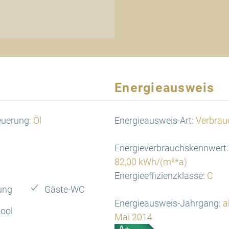
Energieausweis
euerung:
Öl
Energieausweis-Art:
Verbrau
Energieverbrauchskennwert:
82,00 kWh/(m²*a)
Energieeffizienzklasse:
C
ung
Gäste-WC
Energieausweis-Jahrgang:
a
ool
Mai 2014
A+