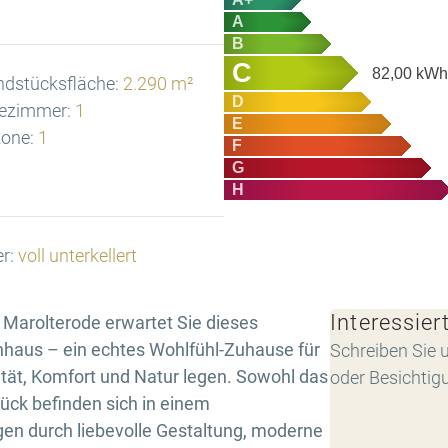
A
B
C
82,00
kWh/
ndstücksfläche:
2.290 m²
D
ezimmer:
1
E
one:
1
F
G
H
er:
voll unterkellert
Interessier
n Marolterode erwartet Sie dieses
nhaus – ein echtes Wohlfühl-Zuhause für
Schreiben Sie u
ität, Komfort und Natur legen. Sowohl das
oder Besichtig
ück befinden sich in einem
n durch liebevolle Gestaltung, moderne