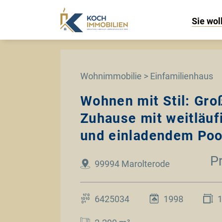
Sie wol
Wohnimmobilie > Einfamilienhaus
Wohnen mit Stil: Gro
Zuhause mit weitläu
und einladendem Poo
P
99994 Marolterode
6425034
1998