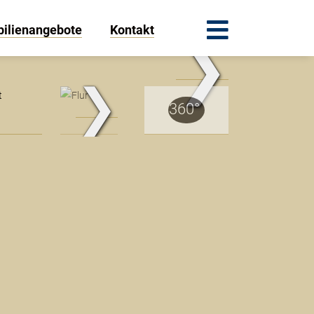
ilienangebote
Kontakt
❯
.Traum.Immobilien
❯