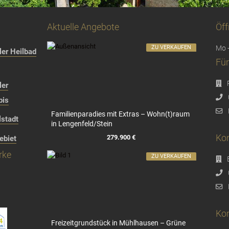
Aktuelle Angebote
Öff
ZU VERKAUFEN
Mo -
er Heilbad
Für
ler
bis
Familienparadies mit Extras – Wohn(t)raum
stadt
in Lengenfeld/Stein
Kon
279.900 €
ebiet
rke
ZU VERKAUFEN
Kon
Freizeitgrundstück in Mühlhausen – Grüne