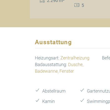
2.290 m²
5
Ausstattung
Heizungsart:
Zentralheizung
Bef
Badausstattung:
Dusche,
Badewanne, Fenster
Abstellraum
Gartennutz
Kamin
Swimmingp