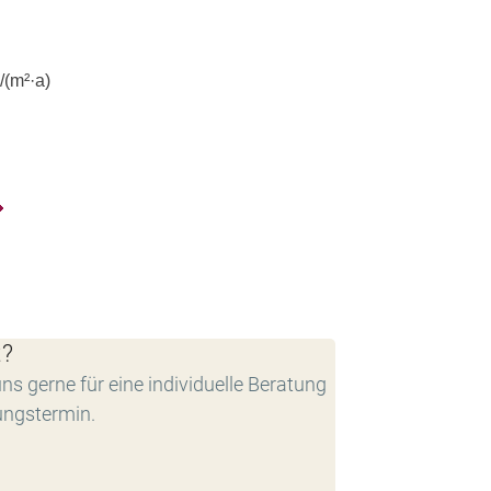
(m²·a)
t?
ns gerne für eine individuelle Beratung
ungstermin.