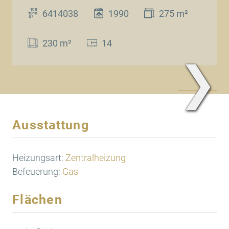
6414038
1990
275 m²
230 m²
14
❯
Ausstattung
Heizungsart:
Zentralheizung
Befeuerung:
Gas
Flächen