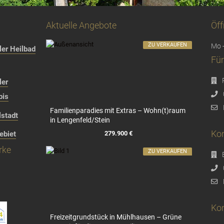
Aktuelle Angebote
Öff
ZU VERKAUFEN
Mo -
er Heilbad
Für
ler
bis
Familienparadies mit Extras – Wohn(t)raum
stadt
in Lengenfeld/Stein
Kon
279.900 €
ebiet
rke
ZU VERKAUFEN
Kon
Freizeitgrundstück in Mühlhausen – Grüne