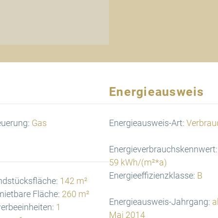
Energieausweis
euerung:
Gas
Energieausweis-Art:
Verbrau
Energieverbrauchskennwert:
59 kWh/(m²*a)
Energieeffizienzklasse:
B
ndstücksfläche:
142 m²
ietbare Fläche:
260 m²
Energieausweis-Jahrgang:
a
erbeeinheiten:
1
Mai 2014