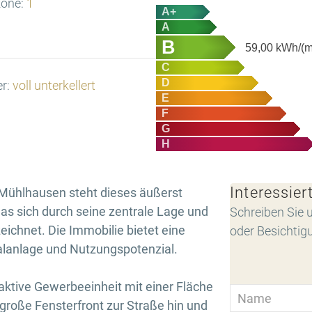
one:
1
A+
A
B
59,00
kWh/(m
C
D
er:
voll unterkellert
E
F
G
H
Interessier
n Mühlhausen steht dieses äußerst
as sich durch seine zentrale Lage und
Schreiben Sie u
eichnet. Die Immobilie bietet eine
oder Besichtig
lanlage und Nutzungspotenzial.
aktive Gewerbeeinheit mit einer Fläche
 große Fensterfront zur Straße hin und