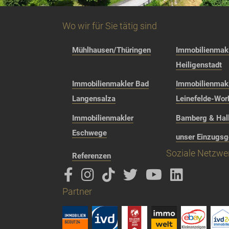
Wo wir für Sie tätig sind
Mühlhausen/Thüringen
Immobilienmakl
Heiligenstadt
Immobilienmakler Bad
Immobilienmak
Langensalza
Leinefelde-Wor
Immobilienmakler
Bamberg & Hall
Eschwege
unser Einzugsg
Soziale Netzwe
Referenzen
Partner