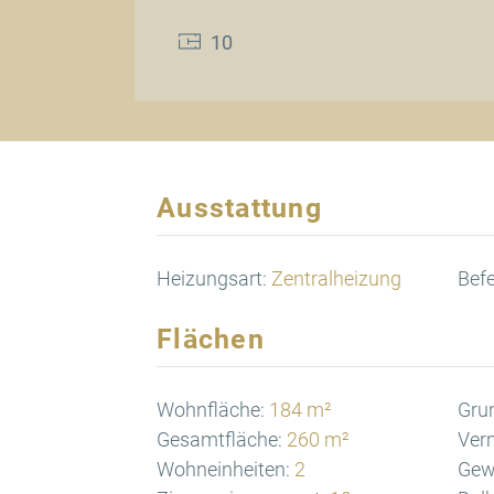
10
Ausstattung
Heizungsart:
Zentralheizung
Bef
Flächen
Wohnfläche:
184 m²
Gru
Gesamtfläche:
260 m²
Verm
Wohneinheiten:
2
Gew