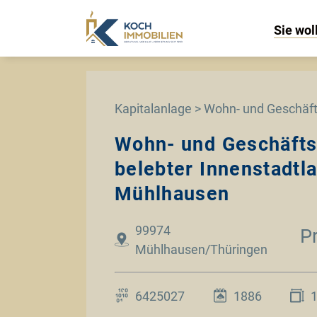
Sie wol
Kapitalanlage > Wohn- und Geschäf
Wohn- und Geschäfts
belebter Innenstadtl
Mühlhausen
99974
P
Mühlhausen/Thüringen
6425027
1886