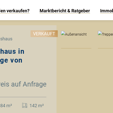
len verkaufen?
Marktbericht & Ratgeber
Immob
VERKAUFT
tshaus
haus in
age von
reis auf Anfrage
184 m²
142 m²