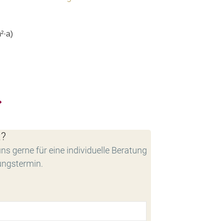
²·a)
t?
ns gerne für eine individuelle Beratung
ungstermin.