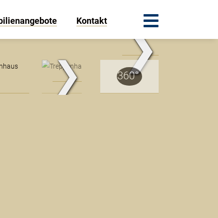
ilienangebote
Kontakt
❯
Außenansicht
❯