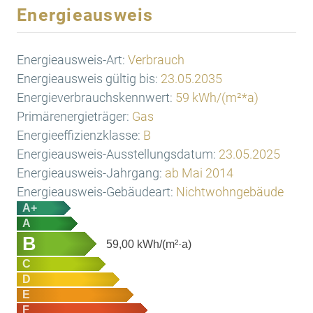
Energieausweis
Energieausweis-Art:
Verbrauch
Energieausweis gültig bis:
23.05.2035
Energieverbrauchskennwert:
59 kWh/(m²*a)
Primärenergieträger:
Gas
Energieeffizienzklasse:
B
Energieausweis-Ausstellungsdatum:
23.05.2025
Energieausweis-Jahrgang:
ab Mai 2014
Energieausweis-Gebäudeart:
Nichtwohngebäude
A+
A
B
59,00
kWh/(m²·a)
C
D
E
F