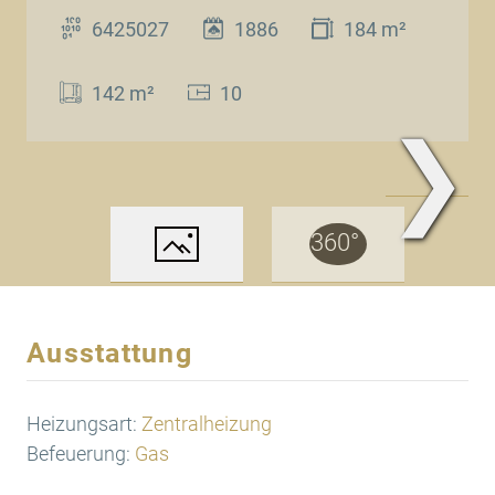
6425027
1886
184 m²
142 m²
10
❯
Außenansicht
Ausstattung
Heizungsart:
Zentralheizung
Befeuerung:
Gas