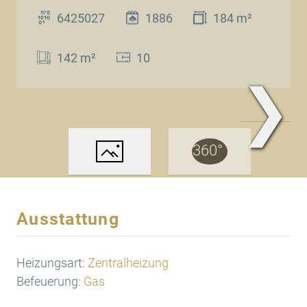
6425027
1886
184 m²
142 m²
10
❯
Außenansicht
Ausstattung
Heizungsart:
Zentralheizung
Befeuerung:
Gas