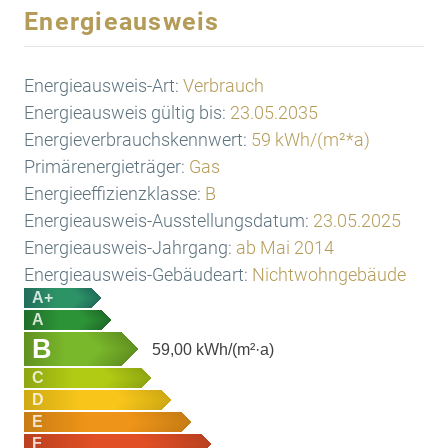
Energieausweis
Energieausweis-Art:
Verbrauch
Energieausweis gültig bis:
23.05.2035
Energieverbrauchskennwert:
59 kWh/(m²*a)
Primärenergieträger:
Gas
Energieeffizienzklasse:
B
Energieausweis-Ausstellungsdatum:
23.05.2025
Energieausweis-Jahrgang:
ab Mai 2014
Energieausweis-Gebäudeart:
Nichtwohngebäude
A+
A
B
59,00
kWh/(m²·a)
C
D
E
F