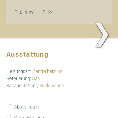
619 m²
24
❯
www.Traum.Immobilien
Ausstattung
Heizungsart:
Zentralheizung
Befeuerung:
Gas
Badausstattung:
Badewanne
Abstellraum
Gartennutzung