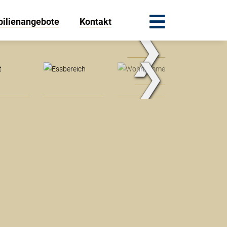
ilienangebote
Kontakt
❯
.Traum.Immobilien
❯