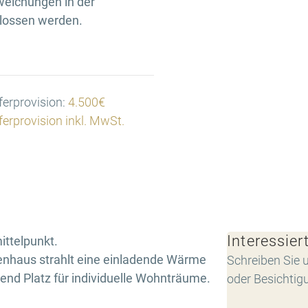
weichungen in der
hlossen werden.
erprovision:
4.500€
erprovision inkl. MwSt.
Interessier
ttelpunkt.
ienhaus strahlt eine einladende Wärme
Schreiben Sie u
end Platz für individuelle Wohnträume.
oder Besichtig