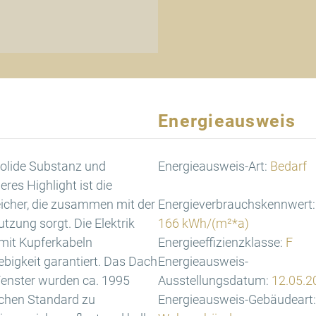
Energieausweis
solide Substanz und
Energieausweis-Art:
Bedarf
res Highlight ist die
icher, die zusammen mit der
Energieverbrauchskennwert:
utzung sorgt. Die Elektrik
166 kWh/(m²*a)
 mit Kupferkabeln
Energieeffizienzklasse:
F
ebigkeit garantiert. Das Dach
Energieausweis-
Fenster wurden ca. 1995
Ausstellungsdatum:
12.05.2
schen Standard zu
Energieausweis-Gebäudeart: