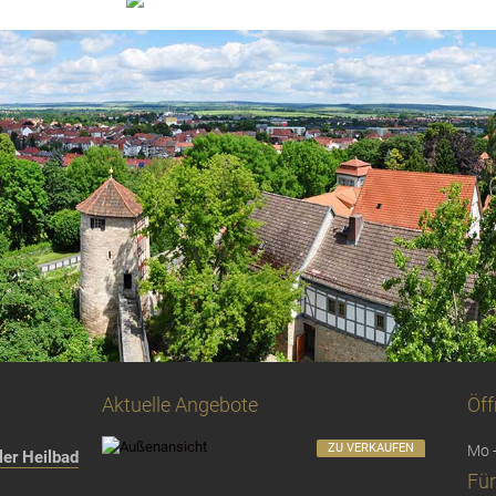
Aktuelle Angebote
Öff
ZU VERKAUFEN
Mo -
er Heilbad
Für