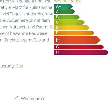
ren sich gepflegt und hell.
Wohngebäude
A+
t viel Platz für kulinarische
A
 viel Tageslicht durch große
B
 Der Außenbereich mit dem
C
ichen Nutzwert und Raum für
D
ereint bewährte Bauweise
E
F
n für ein zeitgemäßes und
G
H
euerung:
Gas
Wintergarten