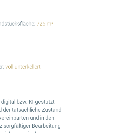
ndstücksfläche:
726 m²
er:
voll unterkellert
igital bzw. KI-gestützt
d der tatsächliche Zustand
 vereinbarten und in den
 sorgfältiger Bearbeitung