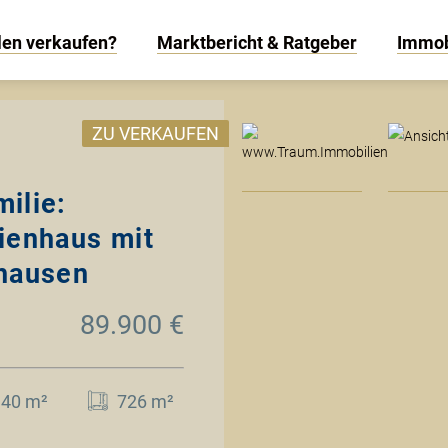
len verkaufen?
Marktbericht & Ratgeber
Immob
www
ZU VERKAUFEN
milie:
ienhaus mit
lhausen
89.900 €
140 m²
726 m²