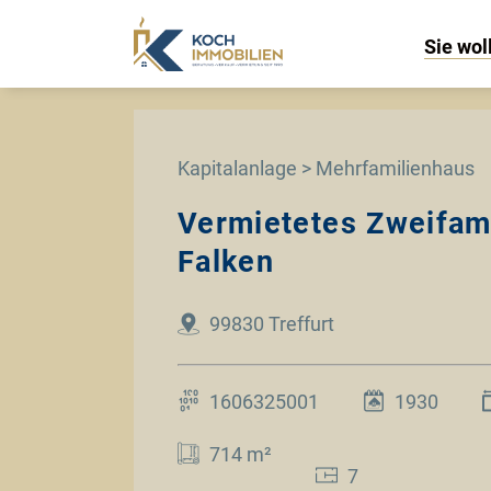
Sie wol
Kapitalanlage > Mehrfamilienhaus
Vermietetes Zweifami
Falken
99830 Treffurt
1606325001
1930
714 m²
7