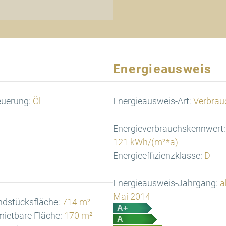
Energieausweis
euerung:
Öl
Energieausweis-Art:
Verbrau
Energieverbrauchskennwert:
121 kWh/(m²*a)
Energieeffizienzklasse:
D
Energieausweis-Jahrgang:
a
Mai 2014
ndstücksfläche:
714 m²
A+
ietbare Fläche:
170 m²
A