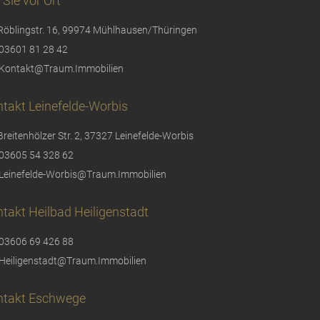
 Sie vor Ort
Röblingstr. 16, 99974 Mühlhausen/Thüringen
03601 81 28 42
Kontakt@Traum.Immobilien
takt Leinefelde-Worbis
Breitenhölzer Str. 2, 37327 Leinefelde-Worbis
03605 54 328 62
Leinefelde-Worbis@Traum.Immobilien
takt Heilbad Heiligenstadt
03606 69 426 88
Heiligenstadt@Traum.Immobilien
ntakt Eschwege