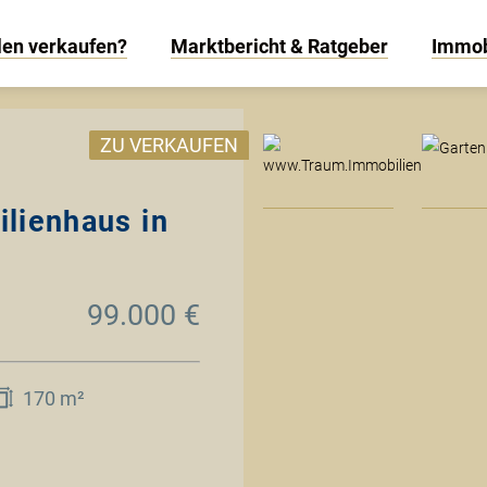
len verkaufen?
Marktbericht & Ratgeber
Immob
www
ZU VERKAUFEN
lienhaus in
99.000 €
170 m²