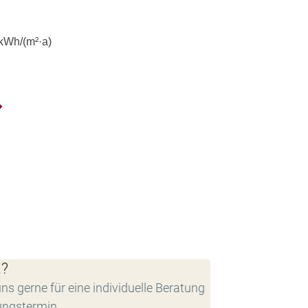
kWh/(m²·a)
t?
ns gerne für eine individuelle Beratung
ungstermin.