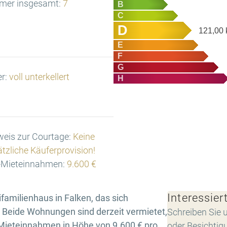
mer insgesamt:
7
B
C
D
121,00
E
F
G
er:
voll unterkellert
H
eis zur Courtage:
Keine
tzliche Käuferprovision!
l-Mieteinnahmen:
9.600 €
Interessier
familienhaus in Falken, das sich
. Beide Wohnungen sind derzeit vermietet,
Schreiben Sie u
Mieteinnahmen in Höhe von 9.600 € pro
oder Besichtig