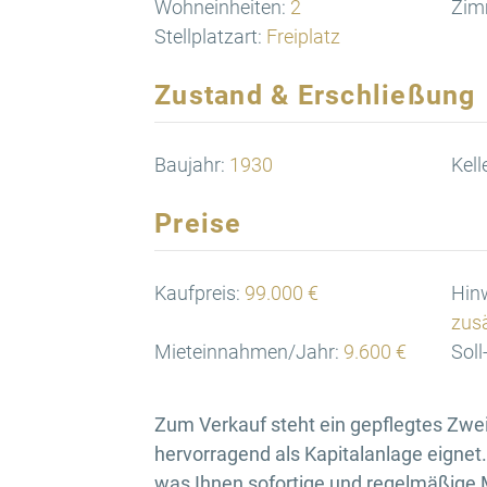
Wohneinheiten:
2
Zim
Stellplatzart:
Freiplatz
Zustand & Erschließung
Baujahr:
1930
Kell
Preise
Kaufpreis:
99.000 €
Hinw
zusä
Mieteinnahmen/Jahr:
9.600 €
Sol
Zum Verkauf steht ein gepflegtes Zwei
hervorragend als Kapitalanlage eignet
was Ihnen sofortige und regelmäßige 