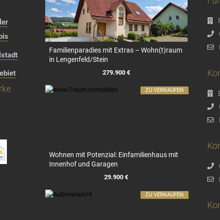
Für
ler
bis
Familienparadies mit Extras – Wohn(t)raum
stadt
in Lengenfeld/Stein
Kon
279.900 €
ebiet
rke
ZU VERKAUFEN
Kon
Wohnen mit Potenzial: Einfamilienhaus mit
Innenhof und Garagen
29.900 €
ZU VERKAUFEN
Ko