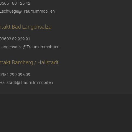
05651 80 126 42
Eschwege@Traum.Immobilien
ntakt Bad Langensalza
03603 82 929 91
Langensalza@Traum.Immobilien
takt Bamberg / Hallstadt
0951 299 095 09
Hallstadt@Traum.Immobilien