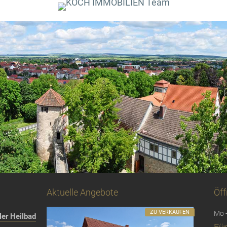
Aktuelle Angebote
Öff
ZU VERKAUFEN
Mo -
er Heilbad