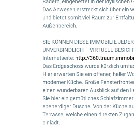
Bädern, eingebettet in der idyllische
Das Anwesen erstreckt sich über ein w
und bietet somit viel Raum zur Entfalt
Außenbereich.
SIE KÖNNEN DIESE IMMOBILIE JEDE
UNVERBINDLICH – VIRTUELL BESICHTI
Internetseite:
http://360.traum.immob
Das Erdgeschoss wurde kürzlich umfas
Hier erwarten Sie ein offener, heller W
moderner Küche. Große Fensterfronten 
einen wunderbaren Ausblick auf den l
Sie hier ein gemütliches Schlafzimme
ebenerdiger Dusche. Von der Küche au
Terrasse, welche einen direkten Zuga
einlädt.