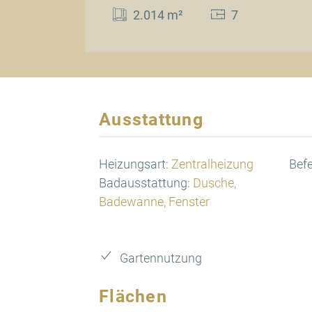
2.014 m²
7
Ausstattung
Heizungsart:
Zentralheizung
Bef
Badausstattung:
Dusche,
Badewanne, Fenster
Gartennutzung
Flächen