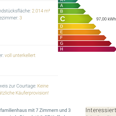
A
ndstücksfläche:
2.014 m²
B
C
ezimmer:
3
97,00
kWh/
D
E
F
G
H
er:
voll unterkellert
eis zur Courtage:
Keine
tzliche Käuferprovision!
Interessier
nfamilienhaus mit 7 Zimmern und 3