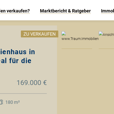
len verkaufen?
Marktbericht & Ratgeber
Immob
www
ZU VERKAUFEN
ienhaus in
al für die
169.000 €
180 m²