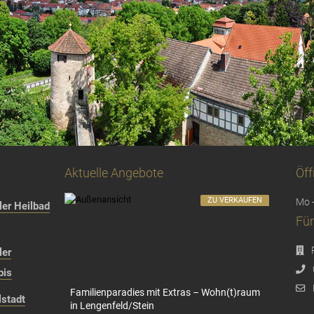
Aktuelle Angebote
Öff
ZU VERKAUFEN
Mo -
er Heilbad
Für
ler
bis
Familienparadies mit Extras – Wohn(t)raum
stadt
in Lengenfeld/Stein