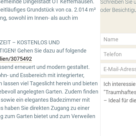
n Gemeinde Dingelstädt OT Kefferhausen.
Schreiben Sie u
eitläufiges Grundstück von ca. 2.014 m²
oder Besichtig
ung, sowohl im Innen- als auch im
RZEIT – KOSTENLOS UND
GEN! Gehen Sie dazu auf folgende
ilien/3075492
send erneuert und modern gestaltet.
ohn- und Essbereich mit integrierter,
lassen viel Tageslicht herein und bieten
iebevoll angelegten Garten. Zudem finden
r sowie ein elegantes Badezimmer mit
s haben Sie direkten Zugang zu einer
ng zum Garten bietet und zum Verweilen