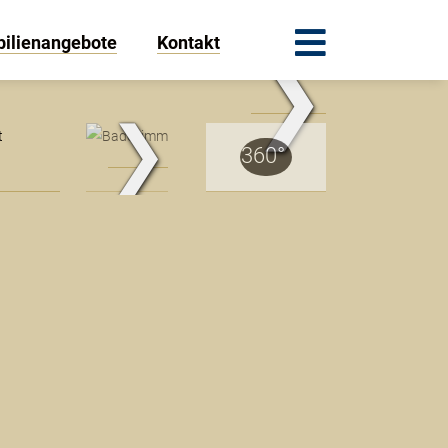
ilienangebote
Kontakt
❯
.Traum.Immobilien
❯