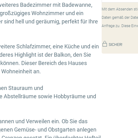
 weiteres Badezimmer mit Badewanne,
Mit dem Absenden sti
 großzügiges Wohnzimmer und ein
Daten gemäß der Date
sind hell und geräumig, perfekt für Ihre
Anfrage zu. Diese Ein
SICHER!
itere Schlafzimmer, eine Küche und ein
res Highlight ist der Balkon, den Sie
können. Dieser Bereich des Hauses
e Wohneinheit an.
chen Stauraum und
Sie Abstellräume sowie Hobbyräume und
annen und Verweilen ein. Ob Sie das
igenen Gemüse- und Obstgarten anlegen
e Grenzen gesetzt. Ein überdachter Hofteil